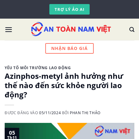
Skip
TRỢ LÝ ẢO AI
to
content
NHẬN BÁO GIÁ
YẾU TỐ MÔI TRƯỜNG LAO ĐỘNG
Azinphos-metyl ảnh hưởng như
thế nào đến sức khỏe người lao
động?
ĐƯỢC ĐĂNG VÀO
05/11/2024
BỞI
PHAN THỊ THẢO
05
Th11