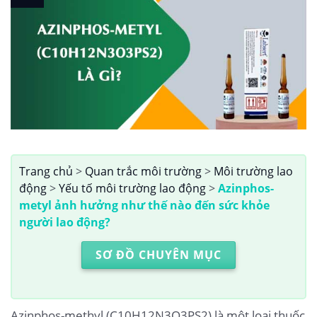
Trang chủ
>
Quan trắc môi trường
>
Môi trường lao
động
>
Yếu tố môi trường lao động
>
Azinphos-
metyl ảnh hưởng như thế nào đến sức khỏe
người lao động?
SƠ ĐỒ CHUYÊN MỤC
Azinphos-methyl (C10H12N3O3PS2) là một loại thuốc