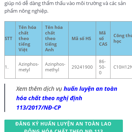
giúp nó dễ dàng thẩm thấu vào môi trường và các sản
phẩm nông nghiệp.
Tên hóa
Tên hóa
chất
chất
Mã
Công th
STT
theo
theo
Mã số HS
số
học
tiếng
tiếng
CAS
Việt
Anh
86-
Azinphos-
Azinphos-
1.
29241900
50-
C10H12
metyl
methyl
0
Xem thêm dịch vụ
huấn luyện an toàn
hóa chất theo nghị định
113/2017/NĐ-CP
ĐĂNG KÝ HUẤN LUYỆN AN TOÀN LAO
ĐỘNG HÓA CHẤT THEO NĐ 113