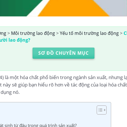
ờng
>
Môi trường lao động
>
Yếu tố môi trường lao động
>
C
ười lao động?
SƠ ĐỒ CHUYÊN MỤC
 là một hóa chất phổ biến trong ngành sản xuất, nhưng lại
t này sẽ giúp bạn hiểu rõ hơn về tác động của loại hóa chấ
 dụng nó.
t sinh từ đâu trong quá trình sản xuất?