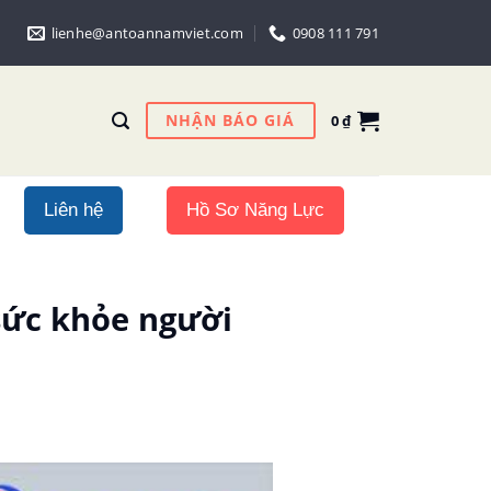
lienhe@antoannamviet.com
0908 111 791
NHẬN BÁO GIÁ
0
₫
Liên hệ
Hồ Sơ Năng Lực
sức khỏe người