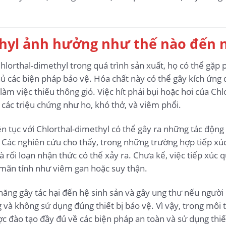
thyl ảnh hưởng như thế nào đến 
Chlorthal-dimethyl trong quá trình sản xuất, họ có thể gặp 
 các biện pháp bảo vệ. Hóa chất này có thể gây kích ứng da
làm việc thiếu thông gió. Việc hít phải bụi hoặc hơi của Ch
các triệu chứng như ho, khó thở, và viêm phổi.
liên tục với Chlorthal-dimethyl có thể gây ra những tác độn
. Các nghiên cứu cho thấy, trong những trường hợp tiếp xúc
 rối loạn nhận thức có thể xảy ra. Chưa kể, việc tiếp xúc 
mãn tính như viêm gan hoặc suy thận.
năng gây tác hại đến hệ sinh sản và gây ung thư nếu người
g và không sử dụng đúng thiết bị bảo vệ. Vì vậy, trong môi
ợc đào tạo đầy đủ về các biện pháp an toàn và sử dụng thiế