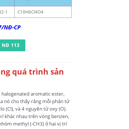
32-1
C10H6Cl4O4
17/NĐ-CP
 NĐ 113
ong quá trình sản
 halogenated aromatic ester,
ủa nó cho thấy rằng mỗi phân tử
 (Cl), và 4 nguyên tử oxy (O).
trí khác nhau trên vòng benzen,
hóm methyl (-CH3) ở hai vị trí