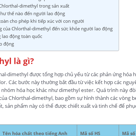
hlorthal-dimethyl trong sản xuất
như thế nào đến người lao động
toàn cho phép khi tiếp xúc với con người
g của Chlorthal-dimethyl đến sức khỏe người lao động
g lao động toàn quốc
ao động
yl là gì?
thal-dimethyl được tổng hợp chủ yếu từ các phản ứng hóa h
or. Các bước này thường bắt đầu từ việc kết hợp các nguyên
c nhóm hóa học khác như dimethyl ester. Quá trình này đò
p của Chlorthal-dimethyl, bao gồm sự hình thành các vòng 
t, sản phẩm này có thể được chiết xuất và tinh chế để phục
Tên hóa chất theo tiếng Anh
Mã số HS
Mã số