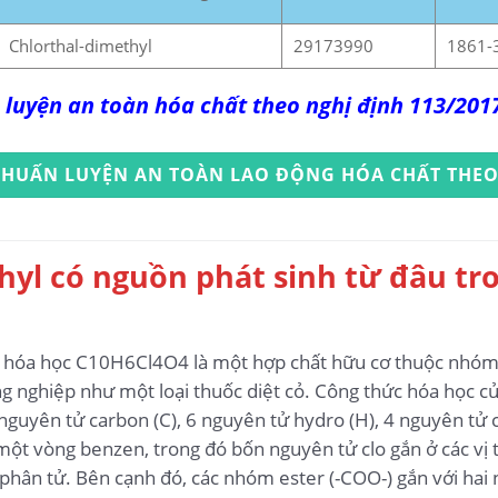
Chlorthal-dimethyl
29173990
1861-
 luyện an toàn hóa chất theo nghị định 113/20
 HUẤN LUYỆN AN TOÀN LAO ĐỘNG HÓA CHẤT THEO
hyl có nguồn phát sinh từ đâu tr
c hóa học C10H6Cl4O4 là một hợp chất hữu cơ thuộc nhóm
 nghiệp như một loại thuốc diệt cỏ. Công thức hóa học c
uyên tử carbon (C), 6 nguyên tử hydro (H), 4 nguyên tử clo
ột vòng benzen, trong đó bốn nguyên tử clo gắn ở các vị 
phân tử. Bên cạnh đó, các nhóm ester (-COO-) gắn với hai n