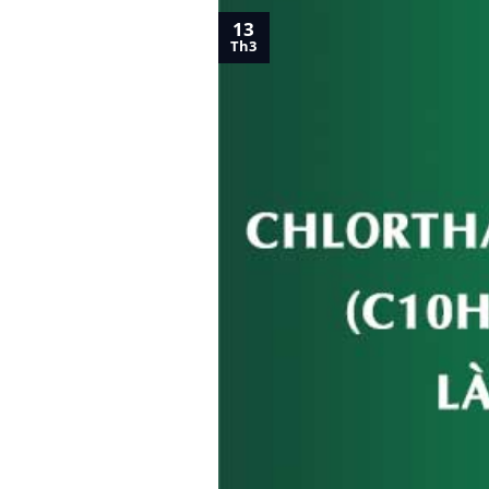
13
Th3