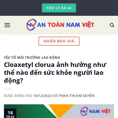
Skip
TRỢ LÝ ẢO AI
to
content
NHẬN BÁO GIÁ
YẾU TỐ MÔI TRƯỜNG LAO ĐỘNG
Cloaxetyl clorua ảnh hưởng như
thế nào đến sức khỏe người lao
động?
ĐƯỢC ĐĂNG VÀO
18/12/2023
BỞI
PHAN THỊ KIM DUYÊN
18
Th12