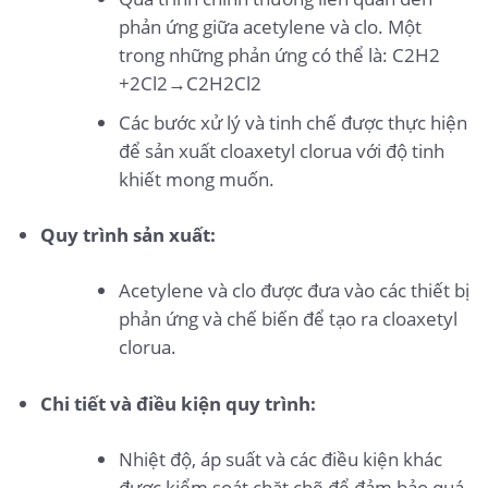
phản ứng giữa acetylene và clo. Một
trong những phản ứng có thể là:
C
2
H
2
+
2
C
l
2
→
C
2
H
2
C
l
2
Các bước xử lý và tinh chế được thực hiện
để sản xuất cloaxetyl clorua với độ tinh
khiết mong muốn.
Quy trình sản xuất:
Acetylene và clo được đưa vào các thiết bị
phản ứng và chế biến để tạo ra cloaxetyl
clorua.
Chi tiết và điều kiện quy trình:
Nhiệt độ, áp suất và các điều kiện khác
được kiểm soát chặt chẽ để đảm bảo quá