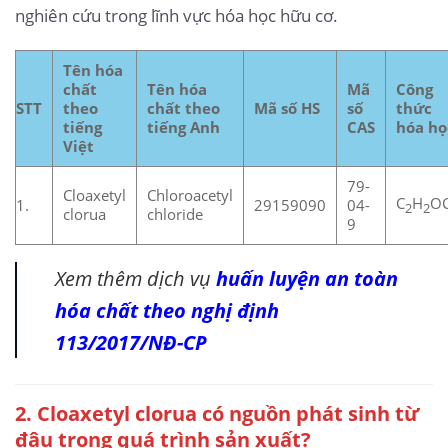
nghiên cứu trong lĩnh vực hóa học hữu cơ.
Tên hóa
chất
Tên hóa
Mã
Công
STT
theo
chất theo
Mã số HS
số
thức
tiếng
tiếng Anh
CAS
hóa họ
Việt
79-
Cloaxetyl
Chloroacetyl
C
H
OC
1.
29159090
04-
2
2
clorua
chloride
9
Xem thêm dịch vụ
huấn luyện an toàn
hóa chất theo nghị định
113/2017/NĐ-CP
2. Cloaxetyl clorua có nguồn phát sinh từ
đâu trong quá trình sản xuất?