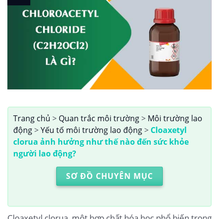
Trang chủ
>
Quan trắc môi trường
>
Môi trường lao
động
>
Yếu tố môi trường lao động
>
Cloaxetyl
clorua ảnh hưởng như thế nào đến sức khỏe
người lao động?
SƠ ĐỒ CHUYÊN MỤC
Cloaxetyl clorua, một hợp chất hóa học phổ biến trong