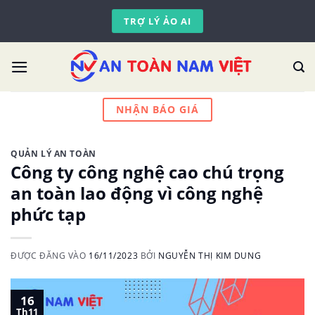
Skip
TRỢ LÝ ẢO AI
to
content
NHẬN BÁO GIÁ
QUẢN LÝ AN TOÀN
Công ty công nghệ cao chú trọng
an toàn lao động vì công nghệ
phức tạp
ĐƯỢC ĐĂNG VÀO
16/11/2023
BỞI
NGUYỄN THỊ KIM DUNG
16
Th11