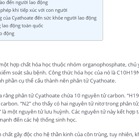
ào đến người lao động
phép khi tiếp xúc với con người
g của Cyathoate đến sức khỏe người lao động
g lao động toàn quốc
ao động
ột hợp chất hóa học thuộc nhóm organophosphate, chủ 
kiểm soát sâu bệnh. Công thức hóa học của nó là C10H19
nh phần cụ thể cấu thành nên phân tử Cyathoate.
ra rằng phân tử Cyathoate chứa 10 nguyên tử carbon. “H19
 carbon. “N2” cho thấy có hai nguyên tử nitơ trong phân tử,
 là một nguyên tử lưu huỳnh. Các nguyên tử này kết hợp 
mạnh đến các hệ thống sinh học.
 chất gây độc cho hệ thần kinh của côn trùng, tuy nhiên, kh