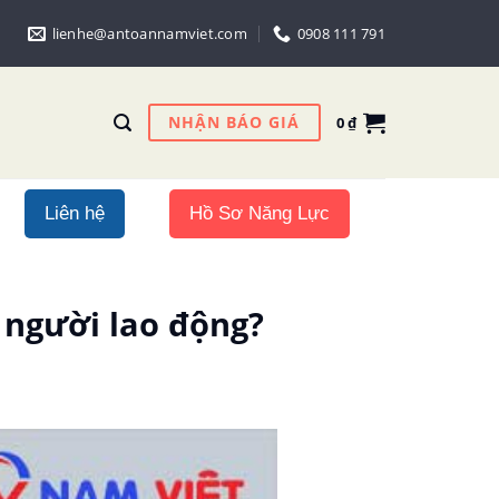
lienhe@antoannamviet.com
0908 111 791
NHẬN BÁO GIÁ
0
₫
Liên hệ
Hồ Sơ Năng Lực
người lao động?