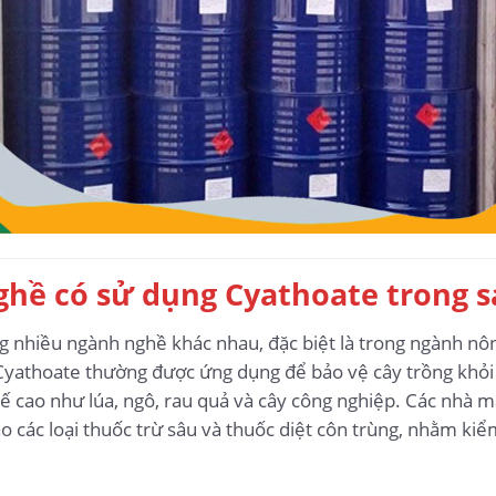
hề có sử dụng Cyathoate trong s
 nhiều ngành nghề khác nhau, đặc biệt là trong ngành nôn
yathoate thường được ứng dụng để bảo vệ cây trồng khỏi s
nh tế cao như lúa, ngô, rau quả và cây công nghiệp. Các nhà
o các loại thuốc trừ sâu và thuốc diệt côn trùng, nhằm ki