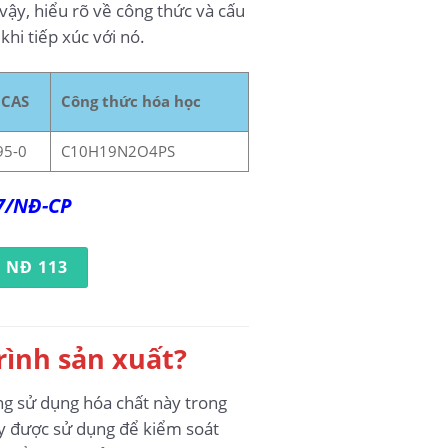
vậy, hiểu rõ về công thức và cấu
hi tiếp xúc với nó.
 CAS
Công thức hóa học
95-0
C10H19N2O4PS
17/NĐ-CP
 NĐ 113
rình sản xuất?
ng sử dụng hóa chất này trong
ày được sử dụng để kiểm soát