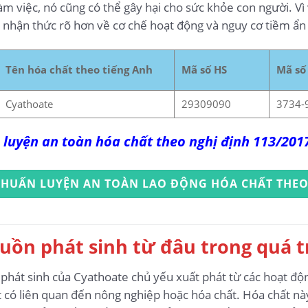
m việc, nó cũng có thể gây hại cho sức khỏe con người. Vì 
 nhận thức rõ hơn về cơ chế hoạt động và nguy cơ tiềm ẩn k
Tên hóa chất theo tiếng Anh
Mã số HS
Mã số
Cyathoate
29309090
3734-
 luyện an toàn hóa chất theo nghị định 113/20
 HUẤN LUYỆN AN TOÀN LAO ĐỘNG HÓA CHẤT THEO
uồn phát sinh từ đâu trong quá t
 phát sinh của Cyathoate chủ yếu xuất phát từ các hoạt độ
t có liên quan đến nông nghiệp hoặc hóa chất. Hóa chất n