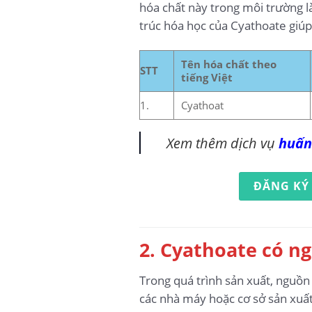
hóa chất này trong môi trường là
trúc hóa học của Cyathoate giúp
Tên hóa chất theo
STT
tiếng Việt
1.
Cyathoat
Xem thêm dịch vụ
huấn
ĐĂNG KÝ
2. Cyathoate có ng
Trong quá trình sản xuất, nguồn
các nhà máy hoặc cơ sở sản xuấ