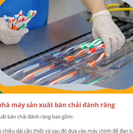
 nhà máy sản xuất bàn chải đánh răng
uất bàn chải đánh răng bao gồm:
h chiều dài cần thiết và sau đó đưa vào máy chính để đan l