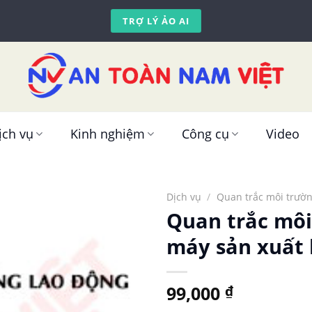
TRỢ LÝ ẢO AI
ịch vụ
Kinh nghiệm
Công cụ
Video
Dịch vụ
/
Quan trắc môi trườ
Quan trắc môi
máy sản xuất 
99,000
₫