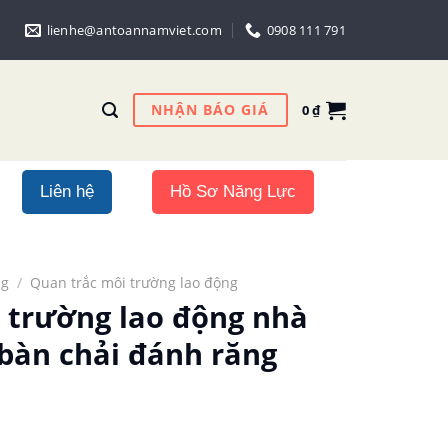
lienhe@antoannamviet.com
0908 111 791
NHẬN BÁO GIÁ
0
₫
Liên hệ
Hồ Sơ Năng Lực
ng
/
Quan trắc môi trường lao động
 trường lao động nhà
bàn chải đánh răng