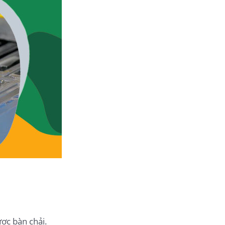
ược bàn chải.