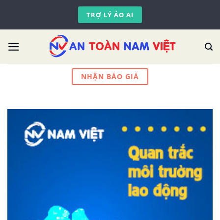
Skip
TRỢ LÝ ẢO AI
to
content
NHẬN BÁO GIÁ