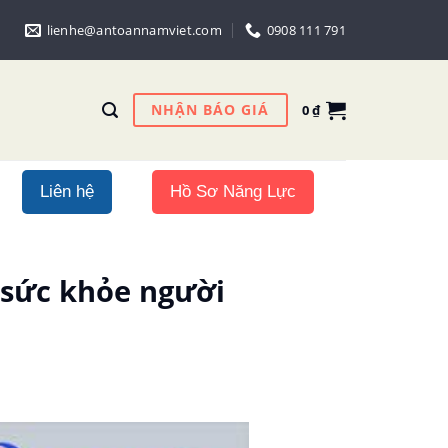
lienhe@antoannamviet.com
0908 111 791
NHẬN BÁO GIÁ
0
₫
Liên hệ
Hồ Sơ Năng Lực
 sức khỏe người