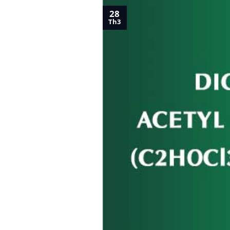
28
Th3