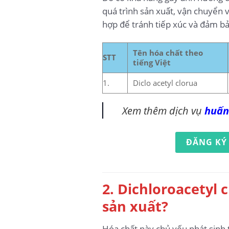
quá trình sản xuất, vận chuyển v
hợp để tránh tiếp xúc và đảm bả
Tên hóa chất theo
STT
tiếng Việt
1.
Diclo acetyl clorua
Xem thêm dịch vụ
huấn
ĐĂNG KÝ
2. Dichloroacetyl 
sản xuất?
Hóa chất này chủ yếu phát sinh t