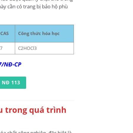
này cần có trang bị bảo hộ phù
 CAS
Công thức hóa học
-7
C2HOCl3
17/NĐ-CP
 NĐ 113
u trong quá trình
óa chất công nghiệp, đặc biệt là