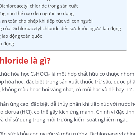
chloroacetyl chloride trong sản xuất
ởng như thế nào đến người lao động
 an toàn cho phép khi tiếp xúc với con người
 của Dichloroacetyl chloride đến sức khỏe người lao động
g lao động toàn quốc
ao động
hloride là gì?
 thức hóa học C₂HOCl₃ là một hợp chất hữu cơ thuộc nhóm 
ợp hóa học, đặc biệt trong sản xuất thuốc trừ sâu, dược ph
g, không màu hoặc hơi vàng nhạt, có mùi hắc và dễ bay hơi.
phản ứng cao, đặc biệt dễ thủy phân khi tiếp xúc với nước 
dro clorua (HCl), có thể gây kích ứng mạnh. Chính vì đặc tí
 và chỉ sử dụng trong môi trường kiểm soát nghiêm ngặt.
n sức khỏe con người và môi trường, Dichloroacetyl chlor