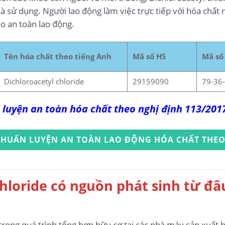
à sử dụng. Người lao động làm việc trực tiếp với hóa chất 
o an toàn lao động.
Tên hóa chất theo tiếng Anh
Mã số HS
Mã số
Dichloroacetyl chloride
29159090
79-36
 luyện an toàn hóa chất theo nghị định 113/20
 HUẤN LUYỆN AN TOÀN LAO ĐỘNG HÓA CHẤT THEO
chloride có nguồn phát sinh từ đâ
rong quá trình tổng hợp hữu cơ tại các nhà máy sản xuất h