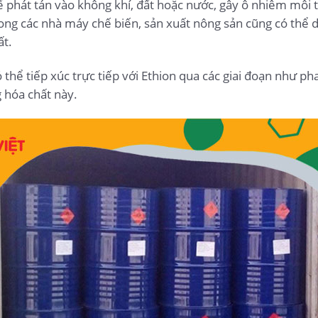
ể phát tán vào không khí, đất hoặc nước, gây ô nhiễm môi 
ong các nhà máy chế biến, sản xuất nông sản cũng có thể dẫ
ất.
thể tiếp xúc trực tiếp với Ethion qua các giai đoạn như pha
 hóa chất này.