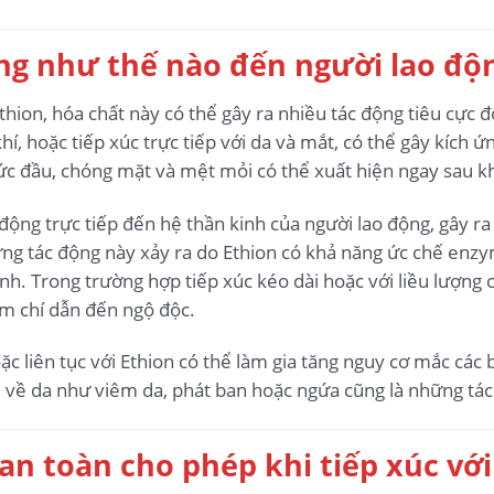
ng như thế nào đến người lao độ
thion, hóa chất này có thể gây ra nhiều tác động tiêu cực đố
hí, hoặc tiếp xúc trực tiếp với da và mắt, có thể gây kích ứ
ức đầu, chóng mặt và mệt mỏi có thể xuất hiện ngay sau khi
 động trực tiếp đến hệ thần kinh của người lao động, gây ra
hững tác động này xảy ra do Ethion có khả năng ức chế enzy
nh. Trong trường hợp tiếp xúc kéo dài hoặc với liều lượng 
m chí dẫn đến ngộ độc.
oặc liên tục với Ethion có thể làm gia tăng nguy cơ mắc cá
 về da như viêm da, phát ban hoặc ngứa cũng là những tác
an toàn cho phép khi tiếp xúc vớ