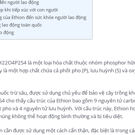
đến người lao động
p khi tiếp xúc với con người
g của Ethion đến sức khỏe người lao động
g lao động toàn quốc
ao động
H22O4P2S4 là một loại hóa chất thuộc nhóm phosphor hữu
là một hợp chất chứa cả phốt pho (P), lưu huỳnh (S) và oxy
.
huốc trừ sâu, được sử dụng chủ yếu để bảo vệ cây trồng khỏ
cho thấy cấu trúc của Ethion bao gồm 9 nguyên tử carbo
 pho và 4 nguyên tử lưu huỳnh. Với cấu trúc này, Ethion 
húng không thể hoạt động bình thường và bị tiêu diệt.
ion cần được sử dụng một cách cẩn thận, đặc biệt là trong c