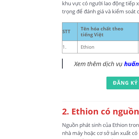
khu vực có người lao động tiếp xú
trọng để đánh giá và kiểm soát 
Tên hóa chất theo
STT
tiếng Việt
1.
Ethion
Xem thêm dịch vụ
huấn
ĐĂNG KÝ
2. Ethion có nguồn
Nguồn phát sinh của Ethion trong
nhà máy hoặc cơ sở sản xuất có 