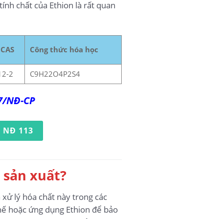
tính chất của Ethion là rất quan
 CAS
Công thức hóa học
12-2
C9H22O4P2S4
17/NĐ-CP
 NĐ 113
 sản xuất?
 xử lý hóa chất này trong các
chế hoặc ứng dụng Ethion để bảo