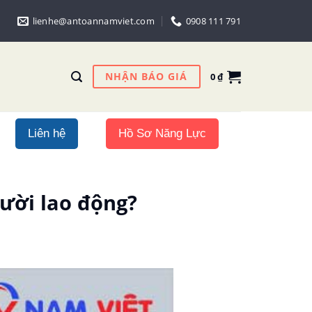
lienhe@antoannamviet.com
0908 111 791
NHẬN BÁO GIÁ
0
₫
Liên hệ
Hồ Sơ Năng Lực
ười lao động?