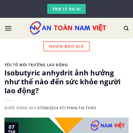
Skip
TRỢ LÝ ẢO AI
to
content
NHẬN BÁO GIÁ
YẾU TỐ MÔI TRƯỜNG LAO ĐỘNG
Isobutyric anhydrit ảnh hưởng
như thế nào đến sức khỏe người
lao động?
ĐƯỢC ĐĂNG VÀO
07/08/2024
BỞI
PHAN THỊ THẢO
07
Th8