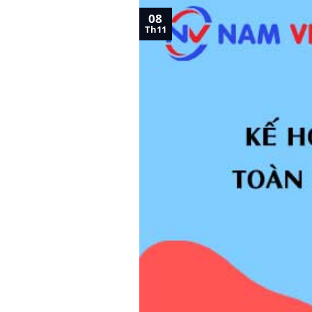
08
Th11