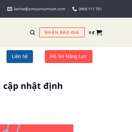
lienhe@antoannamviet.com
0908 111 791
NHẬN BÁO GIÁ
0
₫
Liên hệ
Hồ Sơ Năng Lực
 cập nhật định