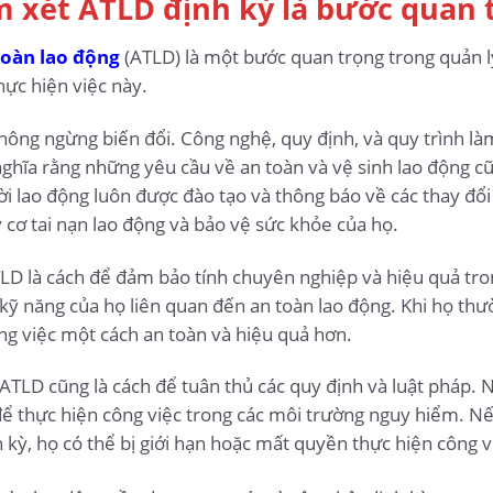
em xét ATLD định kỳ là bước quan 
toàn lao động
(ATLD) là một bước quan trọng trong quản lý
hực hiện việc này.
hông ngừng biến đổi. Công nghệ, quy định, và quy trình l
nghĩa rằng những yêu cầu về an toàn và vệ sinh lao động c
 lao động luôn được đào tạo và thông báo về các thay đổi 
 cơ tai nạn lao động và bảo vệ sức khỏe của họ.
TLD là cách để đảm bảo tính chuyên nghiệp và hiệu quả tro
à kỹ năng của họ liên quan đến an toàn lao động. Khi họ t
ông việc một cách an toàn và hiệu quả hơn.
ATLD cũng là cách để tuân thủ các quy định và luật pháp. 
ể thực hiện công việc trong các môi trường nguy hiểm. Nế
kỳ, họ có thể bị giới hạn hoặc mất quyền thực hiện công v