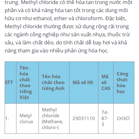
trưng. Methyl chloride có thể hòa tan trong nước một
phần và có khả năng hòa tan tốt trong các dung môi
hữu cơ như ethanol, ether và chloroform. Đặc biệt,
Methyl chloride thường được sử dụng rộng rãi trong
các ngành công nghiệp như sản xuất nhựa, thuốc trừ
sâu, và làm chất dẻo, do tính chất dễ bay hơi và khả
năng tham gia vào nhiều phản ứng hóa học.
Tên
hóa
Công
Tên hóa
Mã
chất
thức
STT
chất theo
Mã số HS
số
theo
hóa
tiếng Anh
CAS
tiếng
học
Việt
Methyl
74-
Metyl
chloride
1.
29031110
87-
CH3Cl
clorua
(Methane,
3
chloro-)