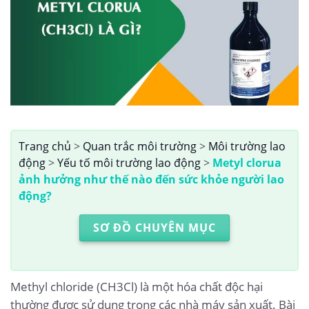
Trang chủ
>
Quan trắc môi trường
>
Môi trường lao
động
>
Yếu tố môi trường lao động
>
Metyl clorua
ảnh hưởng như thế nào đến sức khỏe người lao
động?
SƠ ĐỒ CHUYÊN MỤC
Methyl chloride (CH3Cl) là một hóa chất độc hại
thường được sử dụng trong các nhà máy sản xuất. Bài