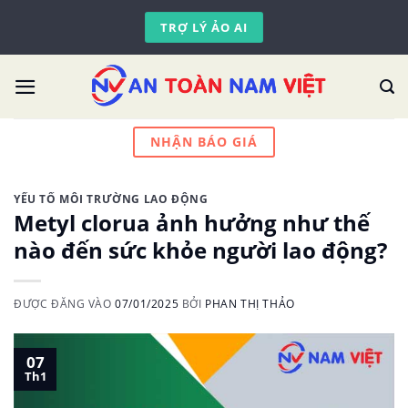
Skip
TRỢ LÝ ẢO AI
to
content
NHẬN BÁO GIÁ
YẾU TỐ MÔI TRƯỜNG LAO ĐỘNG
Metyl clorua ảnh hưởng như thế
nào đến sức khỏe người lao động?
ĐƯỢC ĐĂNG VÀO
07/01/2025
BỞI
PHAN THỊ THẢO
07
Th1