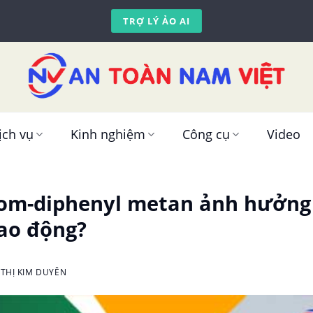
TRỢ LÝ ẢO AI
ịch vụ
Kinh nghiệm
Công cụ
Video
om-diphenyl metan ảnh hưởng
ao động?
THỊ KIM DUYÊN