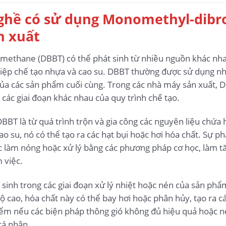
ghề có sử dụng Monomethyl-dibr
n xuất
thane (DBBT) có thể phát sinh từ nhiều nguồn khác nhau 
hiệp chế tạo nhựa và cao su. DBBT thường được sử dụng nh
 của các sản phẩm cuối cùng. Trong các nhà máy sản xuất,
các giai đoạn khác nhau của quy trình chế tạo.
BBT là từ quá trình trộn và gia công các nguyên liệu chứa
cao su, nó có thể tạo ra các hạt bụi hoặc hơi hóa chất. Sự p
 làm nóng hoặc xử lý bằng các phương pháp cơ học, làm tă
 việc.
 sinh trong các giai đoạn xử lý nhiệt hoặc nén của sản ph
 cao, hóa chất này có thể bay hơi hoặc phân hủy, tạo ra c
iểm nếu các biện pháp thông gió không đủ hiệu quả hoặc n
cá nhân.