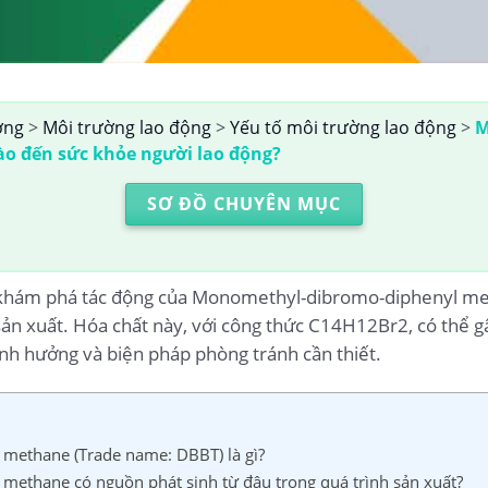
ờng
>
Môi trường lao động
>
Yếu tố môi trường lao động
>
M
o đến sức khỏe người lao động?
SƠ ĐỒ CHUYÊN MỤC
sẽ khám phá tác động của Monomethyl-dibromo-diphenyl m
sản xuất. Hóa chất này, với công thức C14H12Br2, có thể g
ảnh hưởng và biện pháp phòng tránh cần thiết.
methane (Trade name: DBBT) là gì?
ethane có nguồn phát sinh từ đâu trong quá trình sản xuất?