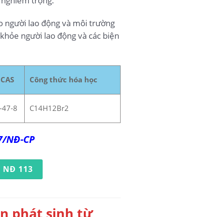
e nghiêm trọng.
ho người lao động và môi trường
 khỏe người lao động và các biện
 CAS
Công thức hóa học
-47-8
C14H12Br2
17/NĐ-CP
 NĐ 113
 phát sinh từ