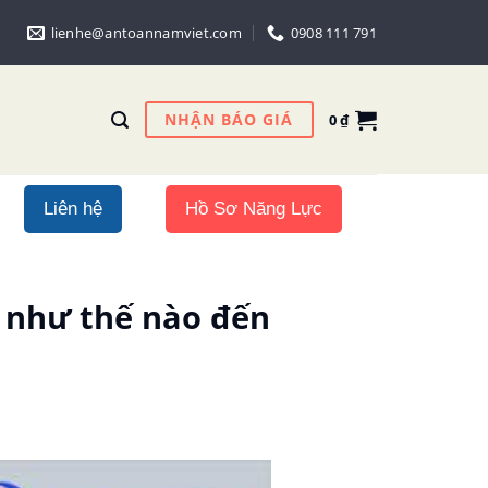
lienhe@antoannamviet.com
0908 111 791
NHẬN BÁO GIÁ
0
₫
Liên hệ
Hồ Sơ Năng Lực
 như thế nào đến