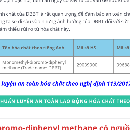
g bụi hoặc hơi, tiềm ẩn nguy cơ gây ra các vấn đề sức khỏ
 tính chất của DBBT là rất quan trọng để đảm bảo an toàn c
húng ta sẽ đi sâu vào những ảnh hưởng của DBBT đối với sức
ảm thiểu rủi ro từ hóa chất này.
Tên hóa chất theo tiếng Anh
Mã số HS
Mã số
Monomethyl-dibromo-diphenyl
29039900
99688
methane (Trade name: DBBT)
 luyện an toàn hóa chất theo nghị định 113/20
 HUẤN LUYỆN AN TOÀN LAO ĐỘNG HÓA CHẤT THEO
bromo-diphenyl methane có nguồn