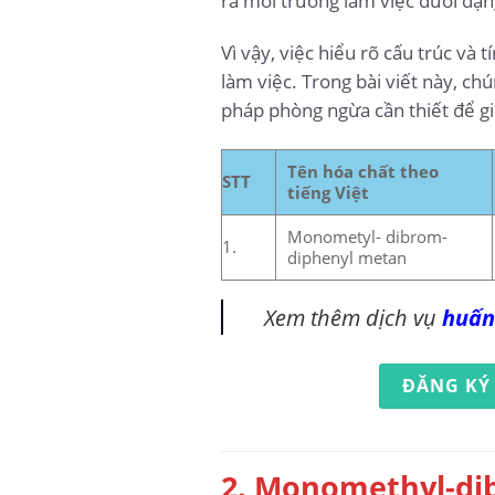
ra môi trường làm việc dưới dạn
Vì vậy, việc hiểu rõ cấu trúc và
làm việc. Trong bài viết này, c
pháp phòng ngừa cần thiết để gi
Tên hóa chất theo
STT
tiếng Việt
Monometyl- dibrom-
1.
diphenyl metan
Xem thêm dịch vụ
huấn
ĐĂNG KÝ
2. Monomethyl-di