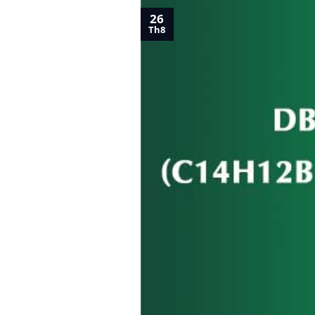
26
Th8