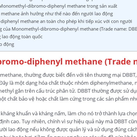
Monomethyl-dibromo-diphenyl methane trong sản xuất
 methane ảnh hưởng như thế nào đến người lao động
iphenyl methane an toàn cho phép khi tiếp xúc với con người
ng của Monomethyl-dibromo-diphenyl methane (Trade name: DBB
g lao động toàn quốc
ao động
romo-diphenyl methane (Trade n
ethane, thường được biết đến với tên thương mại DBBT, 
ây là một dạng hóa chất thuộc nhóm diphenylmethane, nổi
hyl gắn trên cấu trúc phân tử. DBBT thường được sử dụn
 một chất bảo vệ hoặc chất làm cứng trong các sản phẩm nh
h kháng khuẩn và kháng nấm, làm cho nó trở thành lựa chọ
định cao. Tuy nhiên, chính vì sự hiệu quả này mà DBBT cũ
ười lao động nếu không được quản lý và sử dụng đúng cách