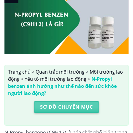
Trang chủ
>
Quan trắc môi trường
>
Môi trường lao
động
>
Yếu tố môi trường lao động
>
N-Propyl
benzen ảnh hưởng như thế nào đến sức khỏe
người lao động?
SƠ ĐỒ CHUYÊN MỤC
N-Propyl benzene (C9H12) là hóa chất phổ biến trong