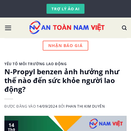
Skip
TRỢ LÝ ẢO AI
to
content
NHẬN BÁO GIÁ
YẾU TỐ MÔI TRƯỜNG LAO ĐỘNG
N-Propyl benzen ảnh hưởng như
thế nào đến sức khỏe người lao
động?
ĐƯỢC ĐĂNG VÀO
14/09/2024
BỞI
PHAN THỊ KIM DUYÊN
14
Th9