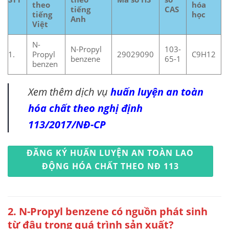
theo
hóa
tiếng
CAS
tiếng
học
Anh
Việt
N-
N-Propyl
103-
1.
Propyl
29029090
C9H12
benzene
65-1
benzen
Xem thêm dịch vụ
huấn luyện an toàn
hóa chất theo nghị định
113/2017/NĐ-CP
ĐĂNG KÝ HUẤN LUYỆN AN TOÀN LAO
ĐỘNG HÓA CHẤT THEO NĐ 113
2. N-Propyl benzene có nguồn phát sinh
từ đâu trong quá trình sản xuất?