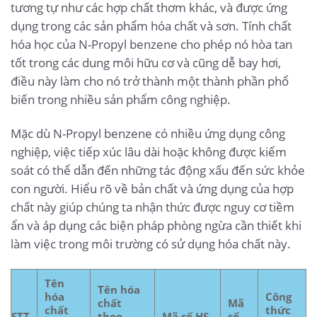
tương tự như các hợp chất thơm khác, và được ứng
dụng trong các sản phẩm hóa chất và sơn. Tính chất
hóa học của N-Propyl benzene cho phép nó hòa tan
tốt trong các dung môi hữu cơ và cũng dễ bay hơi,
điều này làm cho nó trở thành một thành phần phổ
biến trong nhiều sản phẩm công nghiệp.
Mặc dù N-Propyl benzene có nhiều ứng dụng công
nghiệp, việc tiếp xúc lâu dài hoặc không được kiểm
soát có thể dẫn đến những tác động xấu đến sức khỏe
con người. Hiểu rõ về bản chất và ứng dụng của hợp
chất này giúp chúng ta nhận thức được nguy cơ tiềm
ẩn và áp dụng các biện pháp phòng ngừa cần thiết khi
làm việc trong môi trường có sử dụng hóa chất này.
Tên
Tên hóa
hóa
Công
chất
Mã
chất
thức
STT
theo
Mã số HS
số