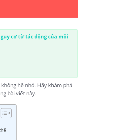
guy cơ từ tác động của môi
ức không hề nhỏ. Hãy khám phá
g bài viết này.
thể
a