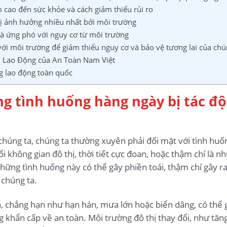
cao đến sức khỏe và cách giảm thiểu rủi ro
ị ảnh hưởng nhiều nhất bởi môi trường
và ứng phó với nguy cơ từ môi trường
ới môi trường để giảm thiểu nguy cơ và bảo vệ tương lai của chú
n Lao Động của An Toàn Nam Việt
g lao động toàn quốc
ng tình huống hàng ngày bị tác đ
húng ta, chúng ta thường xuyên phải đối mặt với tình huốn
ổi không gian đô thị, thời tiết cực đoan, hoặc thậm chí là n
hững tình huống này có thể gây phiền toái, thậm chí gây 
 chúng ta.
, chẳng hạn như hạn hán, mưa lớn hoặc biển dâng, có thể g
ng khẩn cấp về an toàn. Môi trường đô thị thay đổi, như tă