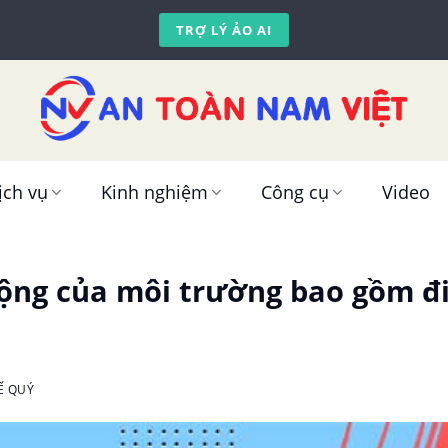
TRỢ LÝ ẢO AI
ịch vụ
Kinh nghiệm
Công cụ
Video
ộng của môi trường bao gồm điề
Ế QUÝ