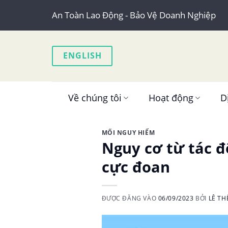
Skip
An Toàn Lao Động - Bảo Vệ Doanh Nghiệp
to
content
ENGLISH
Về chúng tôi
Hoạt động
D
MỐI NGUY HIỂM
Nguy cơ từ tác đ
cực đoan
ĐƯỢC ĐĂNG VÀO
06/09/2023
BỞI
LÊ TH