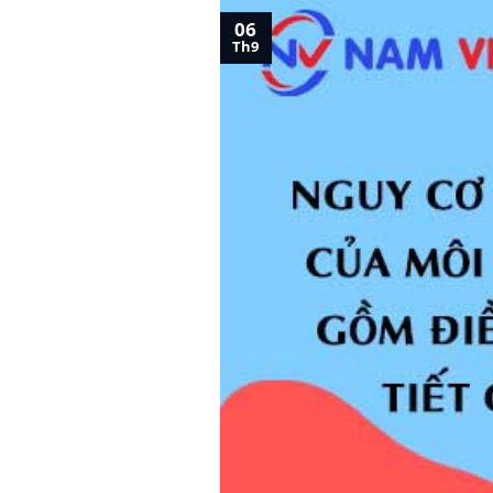
06
Th9