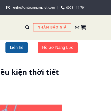
lienhe@antoannamviet.com
0908 111 791
NHẬN BÁO GIÁ
0
₫
Liên hệ
Hồ Sơ Năng Lực
u kiện thời tiết