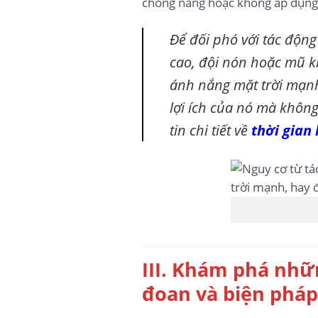
chống nắng hoặc không áp dụng 
Để đối phó với tác độn
cao, đội nón hoặc mũ khi
ánh nắng mặt trời mạnh 
lợi ích của nó mà khôn
tin chi tiết về
thời gian
III. Khám phá nhữ
đoan và biện phá