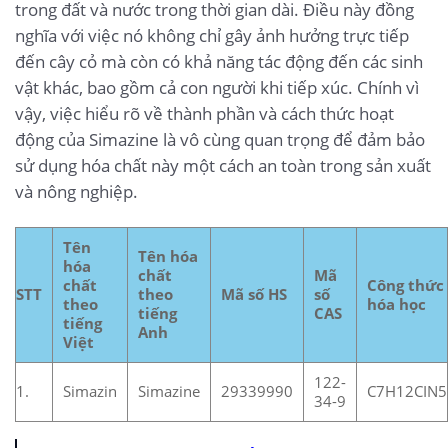
trong đất và nước trong thời gian dài. Điều này đồng
nghĩa với việc nó không chỉ gây ảnh hưởng trực tiếp
đến cây cỏ mà còn có khả năng tác động đến các sinh
vật khác, bao gồm cả con người khi tiếp xúc. Chính vì
vậy, việc hiểu rõ về thành phần và cách thức hoạt
động của Simazine là vô cùng quan trọng để đảm bảo
sử dụng hóa chất này một cách an toàn trong sản xuất
và nông nghiệp.
Tên
Tên hóa
hóa
chất
Mã
chất
Công thức
STT
theo
Mã số HS
số
theo
hóa học
tiếng
CAS
tiếng
Anh
Việt
122-
1.
Simazin
Simazine
29339990
C7H12CIN5
34-9