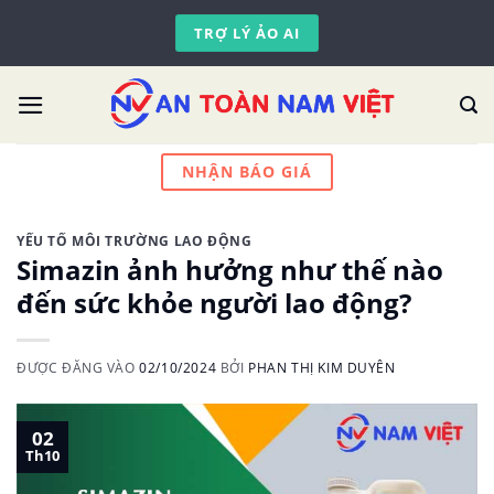
Skip
TRỢ LÝ ẢO AI
to
content
NHẬN BÁO GIÁ
YẾU TỐ MÔI TRƯỜNG LAO ĐỘNG
Simazin ảnh hưởng như thế nào
đến sức khỏe người lao động?
ĐƯỢC ĐĂNG VÀO
02/10/2024
BỞI
PHAN THỊ KIM DUYÊN
02
Th10