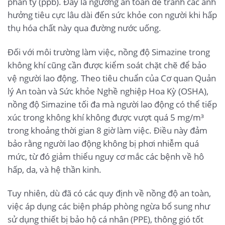
phần tỷ (ppb). Đây là ngưỡng an toàn để tránh các ảnh
hưởng tiêu cực lâu dài đến sức khỏe con người khi hấp
thụ hóa chất này qua đường nước uống.
Đối với môi trường làm việc, nồng độ Simazine trong
không khí cũng cần được kiểm soát chặt chẽ để bảo
vệ người lao động. Theo tiêu chuẩn của Cơ quan Quản
lý An toàn và Sức khỏe Nghề nghiệp Hoa Kỳ (OSHA),
nồng độ Simazine tối đa mà người lao động có thể tiếp
xúc trong không khí không được vượt quá 5 mg/m³
trong khoảng thời gian 8 giờ làm việc. Điều này đảm
bảo rằng người lao động không bị phơi nhiễm quá
mức, từ đó giảm thiểu nguy cơ mắc các bệnh về hô
hấp, da, và hệ thần kinh.
Tuy nhiên, dù đã có các quy định về nồng độ an toàn,
việc áp dụng các biện pháp phòng ngừa bổ sung như
sử dụng thiết bị bảo hộ cá nhân (PPE), thông gió tốt