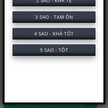
2 SAO - KHÁ TỆ
3 SAO - TẠM ỔN
4 SAO - KHÁ TỐT
Trang chủ
>
Huấn luyện an toàn lao động
>
Học và
5 SAO - TỐT
lấy chứng chỉ
>
Kiến thức an toàn lao động
>
Tài
liệu an toàn lao động
>
Tài liệu an toàn nhóm 3
>
Tài liệu an toàn lao động khai thác quặng
uranium
SƠ ĐỒ CHUYÊN MỤC
TẢI VỀ BỘ TÀI LIỆU AN TOÀN LAO