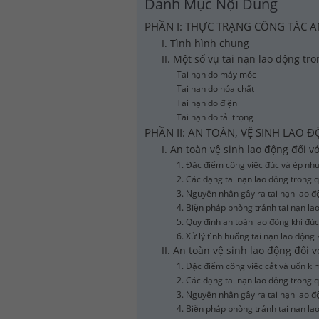
Danh Mục Nội Dung
PHẦN I: THỰC TRẠNG CÔNG TÁC A
I. Tình hình chung
II. Một số vụ tai nạn lao động t
Tai nạn do máy móc
Tai nạn do hóa chất
Tai nạn do điện
Tai nạn do tải trọng
PHẦN II: AN TOÀN, VỆ SINH LAO
I. An toàn vệ sinh lao động đối 
1. Đặc điểm công việc đúc và ép nh
2. Các dạng tai nạn lao động trong 
3. Nguyên nhân gây ra tai nạn lao đ
4. Biện pháp phòng tránh tai nạn l
5. Quy định an toàn lao động khi đú
6. Xử lý tình huống tai nạn lao động
II. An toàn vệ sinh lao động đối 
1. Đặc điểm công việc cắt và uốn kim
2. Các dạng tai nạn lao động trong q
3. Nguyên nhân gây ra tai nạn lao độ
4. Biện pháp phòng tránh tai nạn la