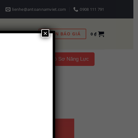
lienhe@antoannamviet.com
0908 111 791
×
NHẬN BÁO GIÁ
0
₫
Liên hệ
Hồ Sơ Năng Lực