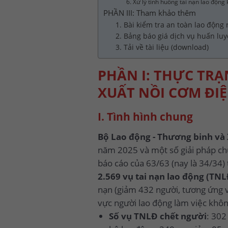
6. Xử lý tình huống tai nạn lao động 
PHẦN III: Tham khảo thêm
1. Bài kiểm tra an toàn lao động
2. Bảng báo giá dịch vụ huấn lu
3. Tải về tài liệu (download)
PHẦN I: THỰC TRẠ
XUẤT NỒI CƠM ĐI
I. Tình hình chung
Bộ Lao động - Thương binh và 
năm 2025 và một số giải pháp ch
báo cáo của 63/63 (nay là 34/34)
2.569 vụ tai nạn lao động (TNL
nạn (giảm 432 người, tương ứng 
vực người lao động làm việc khôn
Số vụ TNLĐ chết người
: 302