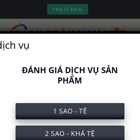
TRỢ LÝ ẢO AI
dịch vụ
ch vụ
Kinh nghiệm
Công cụ
Video
ĐÁNH GIÁ DỊCH VỤ SẢN
PHẨM
lao động sản xuất nồi cơm điện
1 SAO - TỆ
 QUÝ
2 SAO - KHÁ TỆ