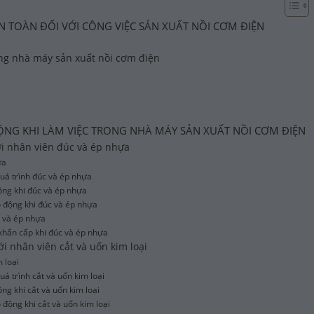
N TOÀN ĐỐI VỚI CÔNG VIỆC SẢN XUẤT NỒI CƠM ĐIỆN
rong nhà máy sản xuất nồi cơm điện
 ĐỘNG KHI LÀM VIỆC TRONG NHÀ MÁY SẢN XUẤT NỒI CƠM ĐIỆN
với nhân viên đúc và ép nhựa
ựa
quá trình đúc và ép nhựa
ộng khi đúc và ép nhựa
ao động khi đúc và ép nhựa
c và ép nhựa
 khẩn cấp khi đúc và ép nhựa
với nhân viên cắt và uốn kim loại
 loại
uá trình cắt và uốn kim loại
ng khi cắt và uốn kim loại
o động khi cắt và uốn kim loại