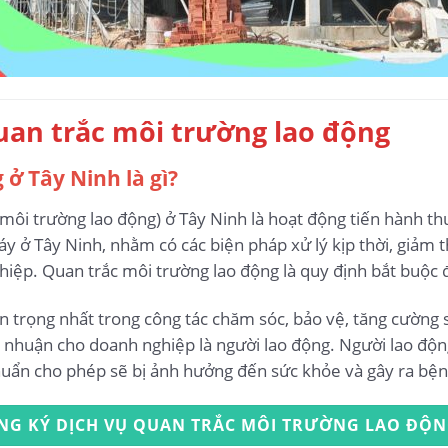
quan trắc môi trường lao động
ở Tây Ninh là gì?
ôi trường lao động) ở Tây Ninh là hoạt động tiến hành thu 
y ở Tây Ninh, nhằm có các biện pháp xử lý kịp thời, giảm t
iệp. Quan trắc môi trường lao động là quy định bắt buộc đ
n trọng nhất trong công tác chăm sóc, bảo vệ, tăng cường 
ợi nhuận cho doanh nghiệp là người lao động. Người lao độn
chuẩn cho phép sẽ bị ảnh hưởng đến sức khỏe và gây ra bệ
NG KÝ DỊCH VỤ QUAN TRẮC MÔI TRƯỜNG LAO ĐỘ