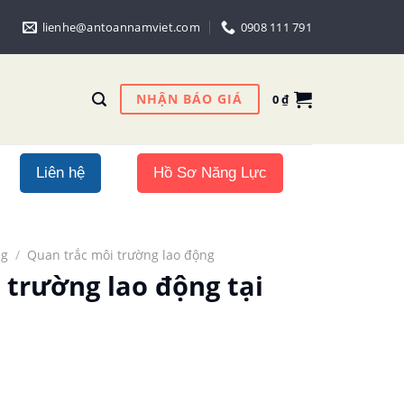
lienhe@antoannamviet.com
0908 111 791
NHẬN BÁO GIÁ
0
₫
Liên hệ
Hồ Sơ Năng Lực
ng
/
Quan trắc môi trường lao động
 trường lao động tại