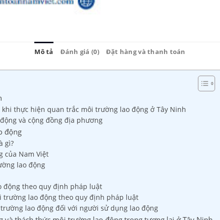
Mô tả
Đánh giá (0)
Đặt hàng và thanh toán
h
a khi thực hiện quan trắc môi trường lao động ở Tây Ninh
o động và cộng đồng địa phương
ao động
à gì?
g của Nam Việt
rường lao động
ao động theo quy định pháp luật
i trường lao động theo quy định pháp luật
 trường lao động đối với người sử dụng lao động
ng và thách thức môi trường lao động trong tương lai ở Tây Ninh