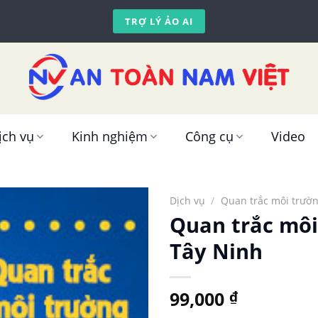
TRỢ LÝ ẢO AI
ịch vụ
Kinh nghiệm
Công cụ
Video
Dịch vụ
/
Quan trắc môi trườ
Quan trắc môi
Tây Ninh
99,000
₫