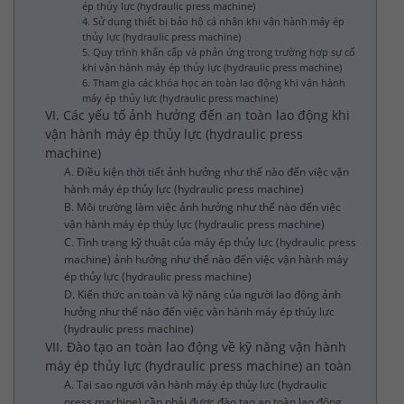
ép thủy lực (hydraulic press machine)
4. Sử dụng thiết bị bảo hộ cá nhân khi vận hành máy ép
thủy lực (hydraulic press machine)
5. Quy trình khẩn cấp và phản ứng trong trường hợp sự cố
khi vận hành máy ép thủy lực (hydraulic press machine)
6. Tham gia các khóa học an toàn lao động khi vận hành
máy ép thủy lực (hydraulic press machine)
VI. Các yếu tố ảnh hưởng đến an toàn lao động khi
vận hành máy ép thủy lực (hydraulic press
machine)
A. Điều kiện thời tiết ảnh hưởng như thế nào đến việc vận
hành máy ép thủy lực (hydraulic press machine)
B. Môi trường làm việc ảnh hưởng như thế nào đến việc
vận hành máy ép thủy lực (hydraulic press machine)
C. Tình trạng kỹ thuật của máy ép thủy lực (hydraulic press
machine) ảnh hưởng như thế nào đến việc vận hành máy
ép thủy lực (hydraulic press machine)
D. Kiến thức an toàn và kỹ năng của người lao động ảnh
hưởng như thế nào đến việc vận hành máy ép thủy lực
(hydraulic press machine)
VII. Đào tạo an toàn lao động về kỹ năng vận hành
máy ép thủy lực (hydraulic press machine) an toàn
A. Tại sao người vận hành máy ép thủy lực (hydraulic
press machine) cần phải được đào tạo an toàn lao động