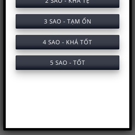
2 SAO - KHÁ TỆ
3 SAO - TẠM ỔN
4 SAO - KHÁ TỐT
5 SAO - TỐT
Trang chủ
>
Huấn luyện an toàn lao động
>
Học và
lấy chứng chỉ
>
Kiến thức an toàn lao động
>
Tài
liệu an toàn lao động
>
Tài liệu an toàn nhóm 3
>
Tài liệu an toàn lao động khi vận hành máy ép
thủy lực (hydraulic press machine)
SƠ ĐỒ CHUYÊN MỤC