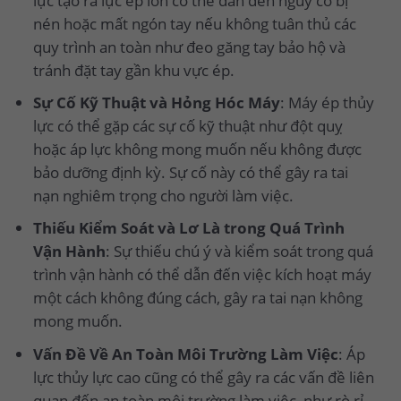
lực tạo ra lực ép lớn có thể dẫn đến nguy cơ bị
nén hoặc mất ngón tay nếu không tuân thủ các
quy trình an toàn như đeo găng tay bảo hộ và
tránh đặt tay gần khu vực ép.
Sự Cố Kỹ Thuật và Hỏng Hóc Máy
: Máy ép thủy
lực có thể gặp các sự cố kỹ thuật như đột quỵ
hoặc áp lực không mong muốn nếu không được
bảo dưỡng định kỳ. Sự cố này có thể gây ra tai
nạn nghiêm trọng cho người làm việc.
Thiếu Kiểm Soát và Lơ Là trong Quá Trình
Vận Hành
: Sự thiếu chú ý và kiểm soát trong quá
trình vận hành có thể dẫn đến việc kích hoạt máy
một cách không đúng cách, gây ra tai nạn không
mong muốn.
Vấn Đề Về An Toàn Môi Trường Làm Việc
: Áp
lực thủy lực cao cũng có thể gây ra các vấn đề liên
quan đến an toàn môi trường làm việc, như rò rỉ