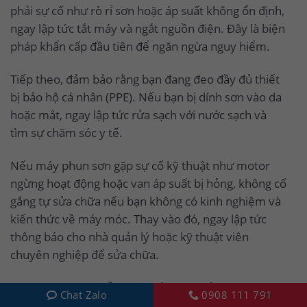
phải sự cố như rò rỉ sơn hoặc áp suất không ổn định,
ngay lập tức tắt máy và ngắt nguồn điện. Đây là biện
pháp khẩn cấp đầu tiên để ngăn ngừa nguy hiểm.
Tiếp theo, đảm bảo rằng bạn đang đeo đầy đủ thiết
bị bảo hộ cá nhân (PPE). Nếu bạn bị dính sơn vào da
hoặc mắt, ngay lập tức rửa sạch với nước sạch và
tìm sự chăm sóc y tế.
Nếu máy phun sơn gặp sự cố kỹ thuật như motor
ngừng hoạt động hoặc van áp suất bị hỏng, không cố
gắng tự sửa chữa nếu bạn không có kinh nghiệm và
kiến thức về máy móc. Thay vào đó, ngay lập tức
thông báo cho nhà quản lý hoặc kỹ thuật viên
chuyên nghiệp để sửa chữa.
Ngoài ra, luôn có sẵn các thiết bị dập lửa hoặc bình
Chat Zalo
0908 111 791
chữa cháy gần khu vực làm việc khi vận hành máy