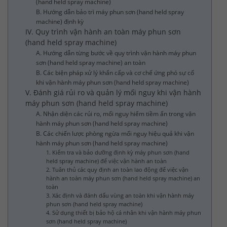
(hand held spray machine)
B. Hướng dẫn bảo trì máy phun sơn (hand held spray
machine) định kỳ
IV. Quy trình vận hành an toàn máy phun sơn
(hand held spray machine)
A. Hướng dẫn từng bước về quy trình vận hành máy phun
sơn (hand held spray machine) an toàn
B. Các biện pháp xử lý khẩn cấp và cơ chế ứng phó sự cố
khi vận hành máy phun sơn (hand held spray machine)
V. Đánh giá rủi ro và quản lý mối nguy khi vận hành
máy phun sơn (hand held spray machine)
A. Nhận diện các rủi ro, mối nguy hiểm tiềm ẩn trong vận
hành máy phun sơn (hand held spray machine)
B. Các chiến lược phòng ngừa mối nguy hiệu quả khi vận
hành máy phun sơn (hand held spray machine)
1. Kiểm tra và bảo dưỡng định kỳ máy phun sơn (hand
held spray machine) để việc vận hành an toàn
2. Tuân thủ các quy định an toàn lao động để việc vận
hành an toàn máy phun sơn (hand held spray machine) an
toàn
3. Xác định và đánh dấu vùng an toàn khi vận hành máy
phun sơn (hand held spray machine)
4. Sử dụng thiết bị bảo hộ cá nhân khi vận hành máy phun
sơn (hand held spray machine)