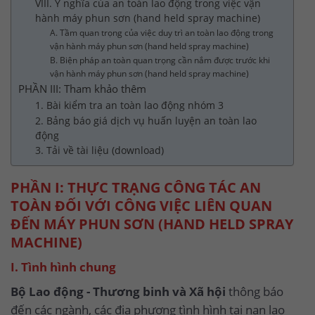
VIII. Ý nghĩa của an toàn lao động trong việc vận
hành máy phun sơn (hand held spray machine)
A. Tầm quan trọng của việc duy trì an toàn lao động trong
vận hành máy phun sơn (hand held spray machine)
B. Biện pháp an toàn quan trọng cần nắm được trước khi
vận hành máy phun sơn (hand held spray machine)
PHẦN III: Tham khảo thêm
1. Bài kiểm tra an toàn lao động nhóm 3
2. Bảng báo giá dịch vụ huấn luyện an toàn lao
động
3. Tải về tài liệu (download)
PHẦN I: THỰC TRẠNG CÔNG TÁC AN
TOÀN ĐỐI VỚI CÔNG VIỆC LIÊN QUAN
ĐẾN MÁY PHUN SƠN (HAND HELD SPRAY
MACHINE)
I. Tình hình chung
Bộ Lao động - Thương binh và Xã hội
thông báo
đến các ngành, các địa phương tình hình tai nạn lao