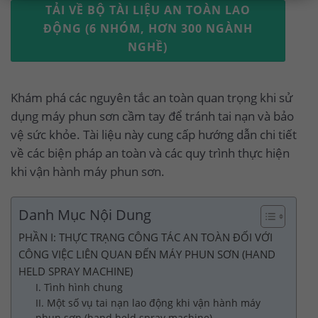
TẢI VỀ BỘ TÀI LIỆU AN TOÀN LAO
ĐỘNG (6 NHÓM, HƠN 300 NGÀNH
NGHỀ)
Khám phá các nguyên tắc an toàn quan trọng khi sử
dụng máy phun sơn cầm tay để tránh tai nạn và bảo
vệ sức khỏe. Tài liệu này cung cấp hướng dẫn chi tiết
về các biện pháp an toàn và các quy trình thực hiện
khi vận hành máy phun sơn.
Danh Mục Nội Dung
PHẦN I: THỰC TRẠNG CÔNG TÁC AN TOÀN ĐỐI VỚI
CÔNG VIỆC LIÊN QUAN ĐẾN MÁY PHUN SƠN (HAND
HELD SPRAY MACHINE)
I. Tình hình chung
II. Một số vụ tai nạn lao động khi vận hành máy
phun sơn (hand held spray machine)