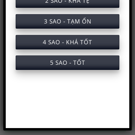
2 SAO - KHÁ TỆ
3 SAO - TẠM ỔN
4 SAO - KHÁ TỐT
5 SAO - TỐT
Trang chủ
>
Huấn luyện an toàn lao động
>
Học và
lấy chứng chỉ
>
Kiến thức an toàn lao động
>
Tài
liệu an toàn lao động
>
Tài liệu an toàn nhóm 3
>
Tài liệu an toàn lao động khi vận hành máy
phun sơn (hand held spray machine)
SƠ ĐỒ CHUYÊN MỤC