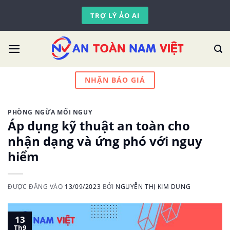
Skip
TRỢ LÝ ẢO AI
to
content
NHẬN BÁO GIÁ
PHÒNG NGỪA MỐI NGUY
Áp dụng kỹ thuật an toàn cho
nhận dạng và ứng phó với nguy
hiểm
ĐƯỢC ĐĂNG VÀO
13/09/2023
BỞI
NGUYỄN THỊ KIM DUNG
13
Th9