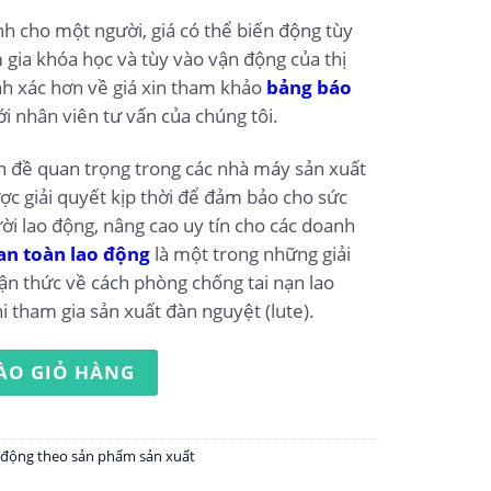
nh cho một người, giá có thể biến động tùy
 gia khóa học và tùy vào vận động của thị
nh xác hơn về giá xin tham khảo
bảng báo
ới nhân viên tư vấn của chúng tôi.
n đề quan trọng trong các nhà máy sản xuất
ợc giải quyết kịp thời để đảm bảo cho sức
ời lao động, nâng cao uy tín cho các doanh
an toàn lao động
là một trong những giải
n thức về cách phòng chống tai nạn lao
i tham gia sản xuất đàn nguyệt (lute).
 sản xuất đàn nguyệt (lute) số lượng
ÀO GIỎ HÀNG
 động theo sản phẩm sản xuất