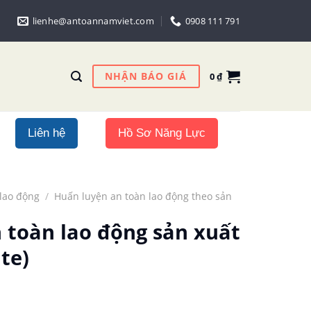
lienhe@antoannamviet.com
0908 111 791
NHẬN BÁO GIÁ
0
₫
Liên hệ
Hồ Sơ Năng Lực
lao động
/
Huấn luyện an toàn lao động theo sản
 toàn lao động sản xuất
te)