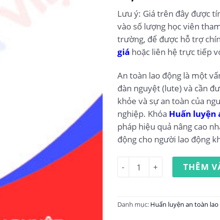
Lưu ý: Giá trên đây được tí
vào số lượng học viên tham
trường, để được hỗ trợ chí
giá
hoặc liên hệ trực tiếp v
An toàn lao động là một vấ
đàn nguyệt (lute) và cần đư
khỏe và sự an toàn của ngư
nghiệp. Khóa
Huấn luyện 
pháp hiệu quả nâng cao nhậ
động cho người lao động kh
Huấn luyện an toàn lao động
THÊM V
Danh mục:
Huấn luyện an toàn lao