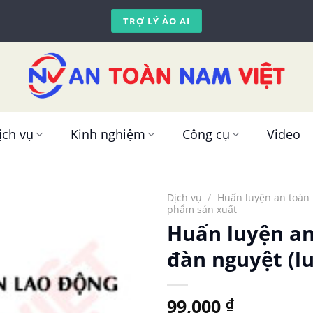
TRỢ LÝ ẢO AI
ịch vụ
Kinh nghiệm
Công cụ
Video
Dịch vụ
/
Huấn luyện an toàn 
phẩm sản xuất
Huấn luyện an
đàn nguyệt (lu
99,000
₫