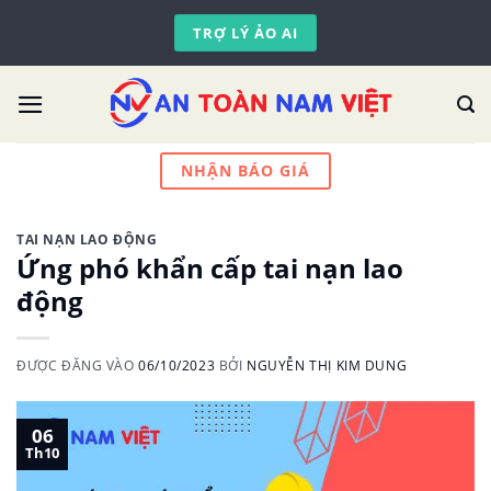
Skip
TRỢ LÝ ẢO AI
to
content
NHẬN BÁO GIÁ
TAI NẠN LAO ĐỘNG
Ứng phó khẩn cấp tai nạn lao
động
ĐƯỢC ĐĂNG VÀO
06/10/2023
BỞI
NGUYỄN THỊ KIM DUNG
06
Th10