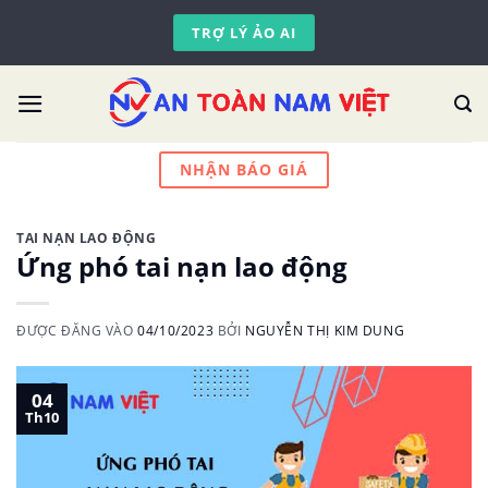
Skip
TRỢ LÝ ẢO AI
to
content
NHẬN BÁO GIÁ
TAI NẠN LAO ĐỘNG
Ứng phó tai nạn lao động
ĐƯỢC ĐĂNG VÀO
04/10/2023
BỞI
NGUYỄN THỊ KIM DUNG
04
Th10