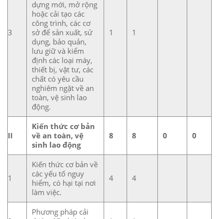
dựng mới, mở rộng
hoặc cải tạo các
công trình, các cơ
3
sở để sản xuất, sử
1
1
dụng, bảo quản,
lưu giữ và kiểm
định các loại máy,
thiết bị, vật tư, các
chất có yêu cầu
nghiêm ngặt về an
toàn, vệ sinh lao
động.
Kiến thức cơ bản
II
về an toàn, vệ
8
8
0
0
sinh lao động
Kiến thức cơ bản về
các yếu tố nguy
1
4
4
hiểm, có hại tại nơi
làm việc.
Phương pháp cải