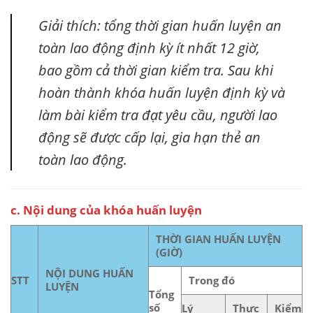
Giải thích: tổng thời gian huấn luyện an
toàn lao động định kỳ ít nhất 12 giờ,
bao gồm cả thời gian kiểm tra. Sau khi
hoàn thành khóa huấn luyện định kỳ và
làm bài kiểm tra đạt yêu cầu, người lao
động sẽ được cấp lại, gia hạn thẻ an
toàn lao động.
c. Nội dung của khóa huấn luyện
THỜI GIAN HUẤN LUYỆN
(GIỜ)
NỘI DUNG HUẤN
STT
Trong đó
LUYỆN
Tổng
số
Lý
Thực
Kiểm