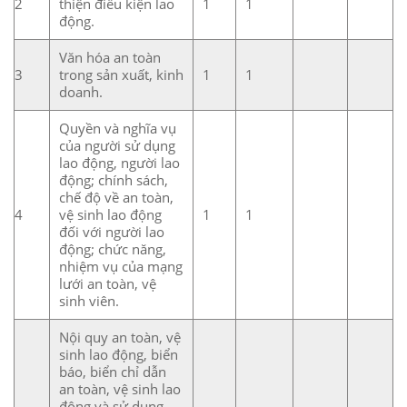
2
thiện điều kiện lao
1
1
động.
Văn hóa an toàn
3
trong sản xuất, kinh
1
1
doanh.
Quyền và nghĩa vụ
của người sử dụng
lao động, người lao
động; chính sách,
chế độ về an toàn,
4
vệ sinh lao động
1
1
đối với người lao
động; chức năng,
nhiệm vụ của mạng
lưới an toàn, vệ
sinh viên.
Nội quy an toàn, vệ
sinh lao động, biển
báo, biển chỉ dẫn
an toàn, vệ sinh lao
động và sử dụng