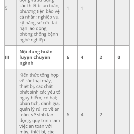
các thiết bị an toàn,
5
1
1
phương tiện bảo vệ
cá nhân; nghiệp vụ,
kỹ năng sơ cứu tai
nạn lao động,
phòng chống bệnh
nghề nghiệp.
Nội dung huấn
III
luyện chuyên
6
4
2
0
ngành
Kiến thức tổng hợp
về các loại máy,
thiết bị, các chất
phát sinh các yếu tố
nguy hiểm, có hại;
phân tích, đánh giá,
quản lý rủi ro về an
toàn, vệ sinh lao
6
4
2
động, quy trình làm
việc an toàn với
máy, thiết bị, các