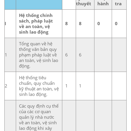
thuyết
hành
tra
Hệ thống chính
sách, pháp luật
I
8
8
0
0
về an toàn, vệ
sinh lao động
Tổng quan về hệ
thống văn bản quy
1
phạm pháp luật về
6
6
an toàn, vệ sinh lao
động.
Hệ thống tiêu
chuẩn, quy chuẩn
2
1
1
kỹ thuật an toàn, vệ
sinh lao động.
Các quy định cụ thể
của các cơ quan
quản lý nhà nước
về an toàn, vệ sinh
lao động khi xây