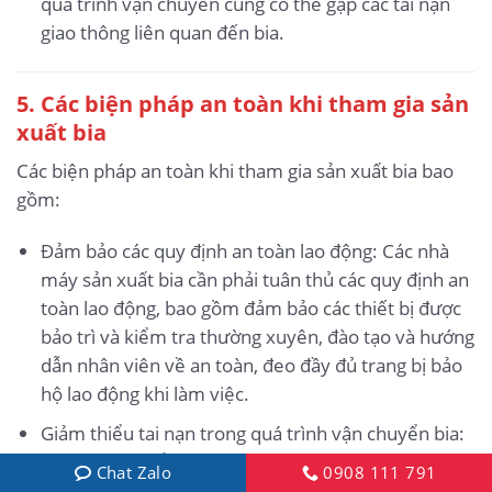
quá trình vận chuyển cũng có thể gặp các tai nạn
giao thông liên quan đến bia.
5.
Các biện pháp an toàn khi tham gia sản
xuất bia
Các biện pháp an toàn khi tham gia sản xuất bia bao
gồm:
Đảm bảo các quy định an toàn lao động: Các nhà
máy sản xuất bia cần phải tuân thủ các quy định an
toàn lao động, bao gồm đảm bảo các thiết bị được
bảo trì và kiểm tra thường xuyên, đào tạo và hướng
dẫn nhân viên về an toàn, đeo đầy đủ trang bị bảo
hộ lao động khi làm việc.
Giảm thiểu tai nạn trong quá trình vận chuyển bia:
Việc vận chuyển bia là một công đoạn quan trọng
Chat Zalo
0908 111 791
trong sản xuất bia. Để đảm bảo an toàn, các nhà