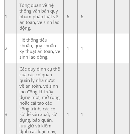
Tổng quan về hệ
thống văn bản quy
1
phạm pháp luật về
6
6
an toàn, vệ sinh lao
động.
Hệ thống tiêu
chuẩn, quy chuẩn
2
1
1
kỹ thuật an toàn, vệ
sinh lao động.
Các quy định cụ thể
của các cơ quan
quản lý nhà nước
về an toàn, vệ sinh
lao động khi xây
dựng mới, mở rộng
hoặc cải tạo các
công trình, các cơ
3
sở để sản xuất, sử
1
1
dụng, bảo quản,
lưu giữ và kiểm
định các loại máy,