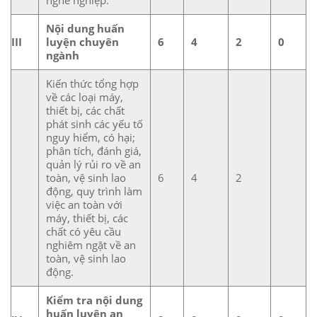
Nội dung huấn
III
luyện chuyên
6
4
2
0
ngành
Kiến thức tổng hợp
về các loại máy,
thiết bị, các chất
phát sinh các yếu tố
nguy hiểm, có hại;
phân tích, đánh giá,
quản lý rủi ro về an
toàn, vệ sinh lao
6
4
2
động, quy trình làm
việc an toàn với
máy, thiết bị, các
chất có yêu cầu
nghiêm ngặt về an
toàn, vệ sinh lao
động.
Kiểm tra nội dung
huấn luyện an