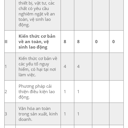
thiết bị, vật tư, các
chất có yêu cầu
nghiêm ngặt về an
toàn, vệ sinh lao
động.
Kiến thức cơ bản
II
về an toàn, vệ
8
8
0
0
sinh lao động
Kiến thức cơ bản về
các yếu tố nguy
1
4
4
hiểm, có hại tại nơi
làm việc.
Phương pháp cải
2
thiện điều kiện lao
1
1
động.
Văn hóa an toàn
3
trong sản xuất, kinh
1
1
doanh.