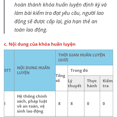
hoàn thành khóa huấn luyện định kỳ và
làm bài kiểm tra đạt yêu cầu, người lao
động sẽ được cấp lại, gia hạn thẻ an
toàn lao động.
c. Nội dung của khóa huấn luyện
THỜI GIAN HUẤN LUYỆN
(GIỜ)
NỘI DUNG HUẤN
STT
Trong đó
LUYỆN
Tổng
số
Lý
Thực
Kiểm
thuyết
hành
tra
Hệ thống chính
sách, pháp luật
I
8
8
0
0
về an toàn, vệ
sinh lao động