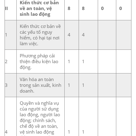
Kiến thức cơ bản
II
về an toàn, vệ
8
8
0
0
sinh lao động
Kiến thức cơ bản về
các yếu tố nguy
1
4
4
hiểm, có hại tại nơi
làm việc.
Phương pháp cải
2
thiện điều kiện lao
1
1
động.
Văn hóa an toàn
3
trong sản xuất, kinh
1
1
doanh.
Quyền và nghĩa vụ
của người sử dụng
lao động, người lao
động; chính sách,
chế độ về an toàn,
4
vệ sinh lao động
1
1