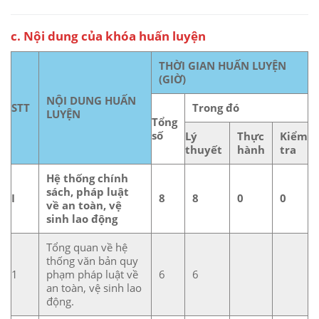
c. Nội dung của khóa huấn luyện
THỜI GIAN HUẤN LUYỆN
(GIỜ)
NỘI DUNG HUẤN
STT
Trong đó
LUYỆN
Tổng
số
Lý
Thực
Kiểm
thuyết
hành
tra
Hệ thống chính
sách, pháp luật
I
8
8
0
0
về an toàn, vệ
sinh lao động
Tổng quan về hệ
thống văn bản quy
1
phạm pháp luật về
6
6
an toàn, vệ sinh lao
động.