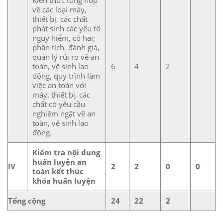
Kiến thức tổng hợp
về các loại máy,
thiết bị, các chất
phát sinh các yếu tố
nguy hiểm, có hại;
phân tích, đánh giá,
quản lý rủi ro về an
toàn, vệ sinh lao
6
4
2
động, quy trình làm
việc an toàn với
máy, thiết bị, các
chất có yêu cầu
nghiêm ngặt về an
toàn, vệ sinh lao
động.
Kiểm tra nội dung
huấn luyện an
IV
2
2
0
0
toàn kết thúc
khóa huấn luyện
Tổng cộng
24
22
2