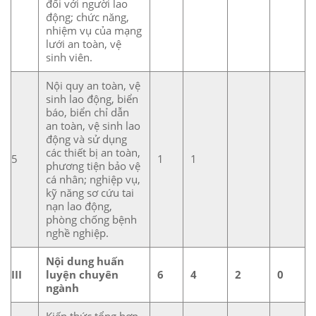
đối với người lao
động; chức năng,
nhiệm vụ của mạng
lưới an toàn, vệ
sinh viên.
Nội quy an toàn, vệ
sinh lao động, biển
báo, biển chỉ dẫn
an toàn, vệ sinh lao
động và sử dụng
các thiết bị an toàn,
5
1
1
phương tiện bảo vệ
cá nhân; nghiệp vụ,
kỹ năng sơ cứu tai
nạn lao động,
phòng chống bệnh
nghề nghiệp.
Nội dung huấn
III
luyện chuyên
6
4
2
0
ngành