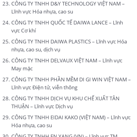
CÔNG TY TNHH D&Y TECHNOLOGY VIỆT NAM –
Lĩnh vực Hóa nhựa, cao su
CÔNG TY TNHH QUỐC TẾ DAIWA LANCE – Lĩnh
vực Cơ khí
CÔNG TY TNHH DAIWA PLASTICS – Lĩnh vực Hóa
nhựa, cao su, dịch vụ
CÔNG TY TNHH DELVAUX VIỆT NAM – Lĩnh vực
May mặc
CÔNG TY TNHH PHẦN MỀM DI GI WIN VIỆT NAM –
Lĩnh vực Điện tử, viễn thông
CÔNG TY TNHH DỊCH VỤ KHU CHẾ XUẤT TÂN
THUẬN – Lĩnh vực Dịch vụ
CÔNG TY TNHH EIDAI KAKO (VIỆT NAM) – Lĩnh vực
Hóa nhựa, cao su
CÔNG TY TNHH EN YANG (VN) – Lĩnh vực TM