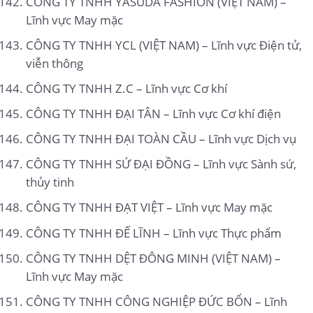
CÔNG TY TNHH YASUDA FASHION (VIỆT NAM) –
Lĩnh vực May mặc
CÔNG TY TNHH YCL (VIỆT NAM) – Lĩnh vực Điện tử,
viễn thông
CÔNG TY TNHH Z.C – Lĩnh vực Cơ khí
CÔNG TY TNHH ĐẠI TÂN – Lĩnh vực Cơ khí điện
CÔNG TY TNHH ĐẠI TOÀN CẦU – Lĩnh vực Dịch vụ
CÔNG TY TNHH SỨ ĐẠI ĐỒNG – Lĩnh vực Sành sứ,
thủy tinh
CÔNG TY TNHH ĐẠT VIỆT – Lĩnh vực May mặc
CÔNG TY TNHH ĐẾ LĨNH – Lĩnh vực Thực phẩm
CÔNG TY TNHH DỆT ĐÔNG MINH (VIỆT NAM) –
Lĩnh vực May mặc
CÔNG TY TNHH CÔNG NGHIỆP ĐỨC BỔN – Lĩnh