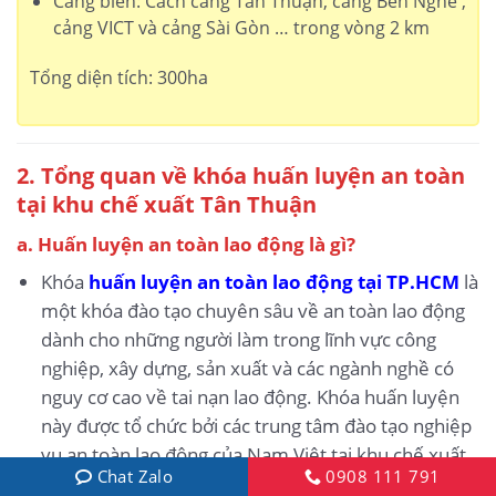
Cảng biển: Cách cảng Tân Thuận, cảng Bến Nghé ,
cảng VICT và cảng Sài Gòn … trong vòng 2 km
Tổng diện tích: 300ha
2. Tổng quan về khóa huấn luyện an toàn
tại khu chế xuất Tân Thuận
a. Huấn luyện an toàn lao động là gì?
Khóa
huấn luyện an toàn lao động tại TP.HCM
là
một khóa đào tạo chuyên sâu về an toàn lao động
dành cho những người làm trong lĩnh vực công
nghiệp, xây dựng, sản xuất và các ngành nghề có
nguy cơ cao về tai nạn lao động. Khóa huấn luyện
này được tổ chức bởi các trung tâm đào tạo nghiệp
vụ an toàn lao động của Nam Việt tại khu chế xuất
Chat Zalo
0908 111 791
Tân Thuận.