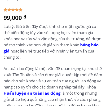
5.00
99,000
1
trên 5
₫
dựa trên
đánh giá
Lưu ý: Giá trên đây được tính cho một người, giá có
thể biến động tùy vào số lượng học viên tham gia
khóa học và tùy vào vận động của thị trường, để được
hỗ trợ chính xác hơn về giá xin tham khảo
bảng báo
giá
hoặc liên hệ trực tiếp với nhân viên tư vấn của
chúng tôi.
An toàn lao động là một vấn đề quan trọng tại khu chế
xuất Tân Thuận và cần được giải quyết kịp thời để đảm
bảo cho sức khỏe và sự an toàn của người lao động và
nâng cao uy tín cho các doanh nghiệp tại đây. Khóa
Huấn luyện an toàn lao động
là một trong những
giải pháp hiệu quả nâng cao nhận thức về cách phòng
chống tai nạn lao động cho người lao động trong khu