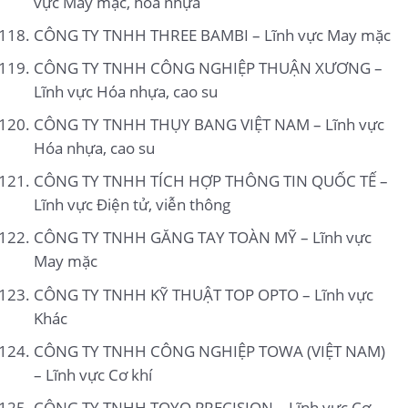
vực May mặc, hoá nhựa
CÔNG TY TNHH THREE BAMBI – Lĩnh vực May mặc
CÔNG TY TNHH CÔNG NGHIỆP THUẬN XƯƠNG –
Lĩnh vực Hóa nhựa, cao su
CÔNG TY TNHH THỤY BANG VIỆT NAM – Lĩnh vực
Hóa nhựa, cao su
CÔNG TY TNHH TÍCH HỢP THÔNG TIN QUỐC TẾ –
Lĩnh vực Điện tử, viễn thông
CÔNG TY TNHH GĂNG TAY TOÀN MỸ – Lĩnh vực
May mặc
CÔNG TY TNHH KỸ THUẬT TOP OPTO – Lĩnh vực
Khác
CÔNG TY TNHH CÔNG NGHIỆP TOWA (VIỆT NAM)
– Lĩnh vực Cơ khí
CÔNG TY TNHH TOYO PRECISION – Lĩnh vực Cơ