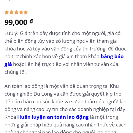
5.00
99,000
1
trên 5
₫
dựa trên
đánh giá
Lưu ý: Giá trên đây được tính cho một người, giá có
thể biến động tùy vào số lượng học viên tham gia
khóa học và tùy vào vận động của thị trường, để được
hỗ trợ chính xác hơn về giá xin tham khảo
bảng báo
giá
hoặc liên hệ trực tiếp với nhân viên tư vấn của
chúng tôi.
An toàn lao động là một vấn đề quan trọng tại Khu
công nghiệp Du Long và cần được giải quyết kịp thời
để đảm bảo cho sức khỏe và sự an toàn của người lao
động và nâng cao uy tín cho các doanh nghiệp tại đây.
Khóa
Huấn luyện an toàn lao động
là một trong
những giải pháp hiệu quả nâng cao nhận thức về cách
phòng chống tai nạn lao động cho người lao động