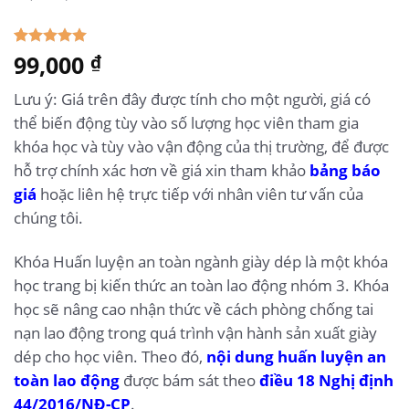
5.00
99,000
10
trên 5
₫
dựa trên
đánh giá
Lưu ý: Giá trên đây được tính cho một người, giá có
thể biến động tùy vào số lượng học viên tham gia
khóa học và tùy vào vận động của thị trường, để được
hỗ trợ chính xác hơn về giá xin tham khảo
bảng báo
giá
hoặc liên hệ trực tiếp với nhân viên tư vấn của
chúng tôi.
Khóa Huấn luyện an toàn ngành giày dép là một khóa
học trang bị kiến thức an toàn lao động nhóm 3. Khóa
học sẽ nâng cao nhận thức về cách phòng chống tai
nạn lao động trong quá trình vận hành sản xuất giày
dép cho học viên. Theo đó,
nội dung huấn luyện an
toàn lao động
được bám sát theo
điều 18
Nghị định
44/2016/NĐ-CP
.