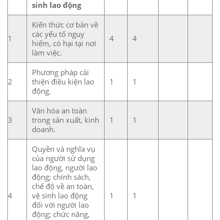
sinh lao động
Kiến thức cơ bản về
các yếu tố nguy
1
4
4
hiểm, có hại tại nơi
làm việc.
Phương pháp cải
2
thiện điều kiện lao
1
1
động.
Văn hóa an toàn
3
trong sản xuất, kinh
1
1
doanh.
Quyền và nghĩa vụ
của người sử dụng
lao động, người lao
động; chính sách,
chế độ về an toàn,
4
vệ sinh lao động
1
1
đối với người lao
động; chức năng,