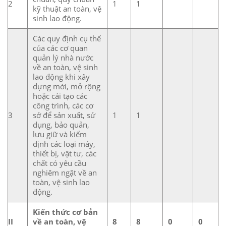
2
1
1
kỹ thuật an toàn, vệ
sinh lao động.
Các quy định cụ thể
của các cơ quan
quản lý nhà nước
về an toàn, vệ sinh
lao động khi xây
dựng mới, mở rộng
hoặc cải tạo các
công trình, các cơ
3
sở để sản xuất, sử
1
1
dụng, bảo quản,
lưu giữ và kiểm
định các loại máy,
thiết bị, vật tư, các
chất có yêu cầu
nghiêm ngặt về an
toàn, vệ sinh lao
động.
Kiến thức cơ bản
II
về an toàn, vệ
8
8
0
0