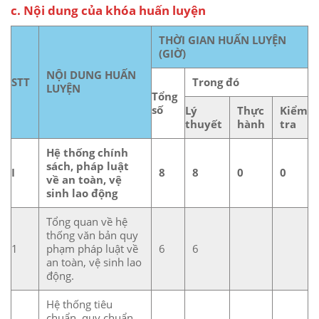
c. Nội dung của khóa huấn luyện
THỜI GIAN HUẤN LUYỆN
(GIỜ)
NỘI DUNG HUẤN
STT
Trong đó
LUYỆN
Tổng
số
Lý
Thực
Kiểm
thuyết
hành
tra
Hệ thống chính
sách, pháp luật
I
8
8
0
0
về an toàn, vệ
sinh lao động
Tổng quan về hệ
thống văn bản quy
1
phạm pháp luật về
6
6
an toàn, vệ sinh lao
động.
Hệ thống tiêu
chuẩn, quy chuẩn