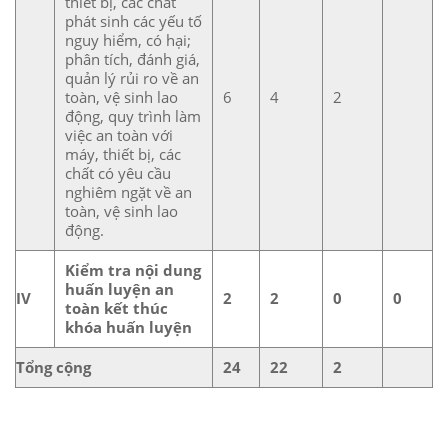
thiết bị, các chất
phát sinh các yếu tố
nguy hiểm, có hại;
phân tích, đánh giá,
quản lý rủi ro về an
toàn, vệ sinh lao
6
4
2
động, quy trình làm
việc an toàn với
máy, thiết bị, các
chất có yêu cầu
nghiêm ngặt về an
toàn, vệ sinh lao
động.
Kiểm tra nội dung
huấn luyện an
IV
2
2
0
0
toàn kết thúc
khóa huấn luyện
Tổng cộng
24
22
2