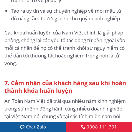
tránh rủi ro về pháp lý.
Tạo ra uy tín và sự chuyên nghiệp về mọi mặt, từ
đó nâng tầm thương hiệu cho quý doanh nghiệp.
Các khóa huấn luyện của Nam Việt chính là giải pháp
phòng, chống lại các yếu tố tác động từ bên ngoài vào
mỗi cá nhân để họ có thể tránh khỏi sự nguy hiểm có
thể dẫn tới thương tật hoặc nghiêm trọng hơn là tử
vong.
7. Cảm nhận của khách hàng sau khi hoàn
thành khóa huấn luyện
An Toàn Nam Việt đã trải qua nhiều năm kinh nghiệm
trong sứ mệnh đồng hành cùng nhiều doanh nghiệp
tại Việt Nam nói chung và tại các tỉnh miền nam nói
riêng. Và trách nhiệm đó đối với Nam Việt là điều gì đó
Chat Zalo
0908 111 791
vô cùng quý báu, chính vì thế mà công tác Huấn Luyện