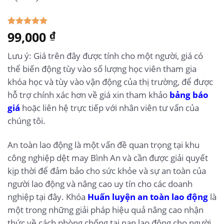
5.00
99,000
1
trên 5
₫
dựa trên
đánh giá
Lưu ý: Giá trên đây được tính cho một người, giá có
thể biến động tùy vào số lượng học viên tham gia
khóa học và tùy vào vận động của thị trường, để được
hỗ trợ chính xác hơn về giá xin tham khảo
bảng báo
giá
hoặc liên hệ trực tiếp với nhân viên tư vấn của
chúng tôi.
An toàn lao động là một vấn đề quan trọng tại khu
công nghiệp dệt may Bình An và cần được giải quyết
kịp thời để đảm bảo cho sức khỏe và sự an toàn của
người lao động và nâng cao uy tín cho các doanh
nghiệp tại đây. Khóa
Huấn luyện an toàn lao động
là
một trong những giải pháp hiệu quả nâng cao nhận
thức về cách phòng chống tai nạn lao động cho người