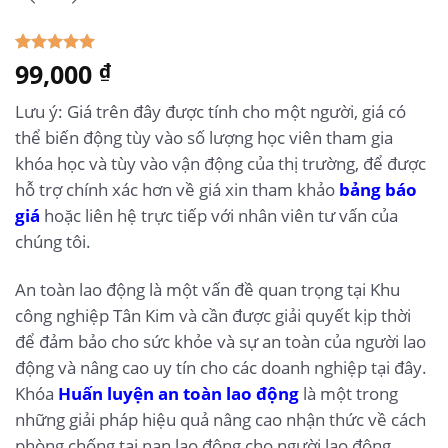
5.00
99,000
1
trên 5
₫
dựa trên
đánh giá
Lưu ý: Giá trên đây được tính cho một người, giá có
thể biến động tùy vào số lượng học viên tham gia
khóa học và tùy vào vận động của thị trường, để được
hỗ trợ chính xác hơn về giá xin tham khảo
bảng báo
giá
hoặc liên hệ trực tiếp với nhân viên tư vấn của
chúng tôi.
An toàn lao động là một vấn đề quan trọng tại Khu
công nghiệp Tân Kim và cần được giải quyết kịp thời
để đảm bảo cho sức khỏe và sự an toàn của người lao
động và nâng cao uy tín cho các doanh nghiệp tại đây.
Khóa
Huấn luyện an toàn lao động
là một trong
những giải pháp hiệu quả nâng cao nhận thức về cách
phòng chống tai nạn lao động cho người lao động