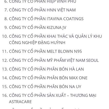
CÔNG TY CỔ PHẦN HIỆP VĨNH PHÚ
CÔNG TY CỔ PHẦN HNN VIỆT NAM
CÔNG TY CỔ PHẦN ITAVINA COATINGS
CÔNG TY CỔ PHẦN KIZUNA JV
CÔNG TY CỔ PHẦN KHAI THÁC VÀ QUẢN LÝ KHU
CÔNG NGHIỆP ĐẶNG HUỲNH
CÔNG TY CỔ PHẦN MELT BLOWN N95
CÔNG TY CỔ PHẦN MỸ PHẨM VIỆT NAM SEOUL
CÔNG TY CỔ PHẦN PHÂN BÓN HÀ LAN
CÔNG TY CỔ PHẦN PHÂN BÓN MAX ONE
CÔNG TY CỔ PHẦN PHÂN BÓN NA UY
CÔNG TY CỔ PHẦN SẢN XUẤT – THƯƠNG MẠI
ASTRACARE