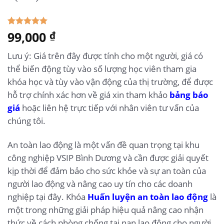
5.00
99,000
1
trên 5
₫
dựa trên
đánh giá
Lưu ý: Giá trên đây được tính cho một người, giá có
thể biến động tùy vào số lượng học viên tham gia
khóa học và tùy vào vận động của thị trường, để được
hỗ trợ chính xác hơn về giá xin tham khảo
bảng báo
giá
hoặc liên hệ trực tiếp với nhân viên tư vấn của
chúng tôi.
An toàn lao động là một vấn đề quan trọng tại khu
công nghiệp VSIP Bình Dương và cần được giải quyết
kịp thời để đảm bảo cho sức khỏe và sự an toàn của
người lao động và nâng cao uy tín cho các doanh
nghiệp tại đây. Khóa
Huấn luyện an toàn lao động
là
một trong những giải pháp hiệu quả nâng cao nhận
thức về cách phòng chống tai nạn lao động cho người