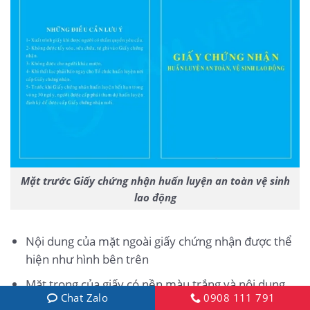
Mặt trước Giấy chứng nhận huấn luyện an toàn vệ sinh
lao động
Nội dung của mặt ngoài giấy chứng nhận được thể
hiện như hình bên trên
Mặt trong của giấy có nền màu trắng và nội dung
Chat Zalo
0908 111 791
được thể hiện như bên dưới.