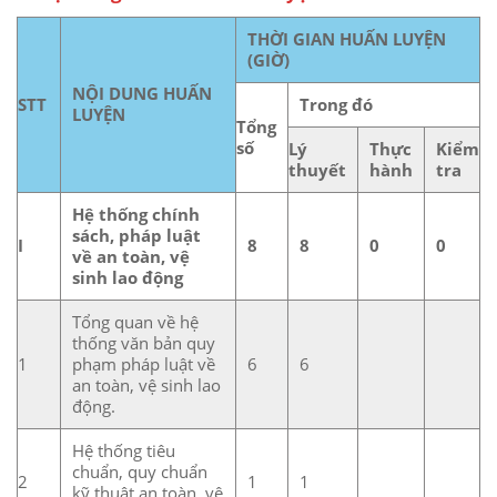
THỜI GIAN HUẤN LUYỆN
(GIỜ)
NỘI DUNG HUẤN
STT
Trong đó
LUYỆN
Tổng
số
Lý
Thực
Kiểm
thuyết
hành
tra
Hệ thống chính
sách, pháp luật
I
8
8
0
0
về an toàn, vệ
sinh lao động
Tổng quan về hệ
thống văn bản quy
1
phạm pháp luật về
6
6
an toàn, vệ sinh lao
động.
Hệ thống tiêu
chuẩn, quy chuẩn
2
1
1
kỹ thuật an toàn, vệ