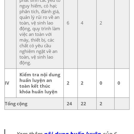
nguy hiểm, có hại;
phân tích, đánh giá,
quản lý rủi ro về an
toàn, vệ sinh lao
6
4
2
động, quy trình làm
việc an toàn với
máy, thiết bị, các
chất có yêu cầu
nghiêm ngặt về an
toàn, vệ sinh lao
động.
Kiểm tra nội dung
huấn luyện an
IV
2
2
0
0
toàn kết thúc
khóa huấn luyện
Tổng cộng
24
22
2
Xem thêm
nội dung huấn luyện
của 6