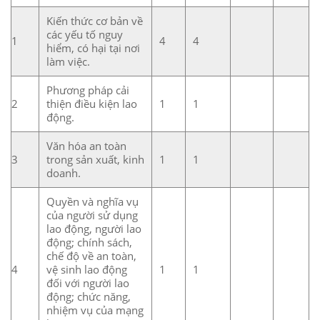
Kiến thức cơ bản về
các yếu tố nguy
1
4
4
hiểm, có hại tại nơi
làm việc.
Phương pháp cải
2
thiện điều kiện lao
1
1
động.
Văn hóa an toàn
3
trong sản xuất, kinh
1
1
doanh.
Quyền và nghĩa vụ
của người sử dụng
lao động, người lao
động; chính sách,
chế độ về an toàn,
4
vệ sinh lao động
1
1
đối với người lao
động; chức năng,
nhiệm vụ của mạng