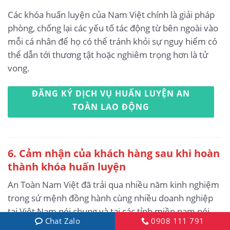
Các khóa huấn luyện của Nam Việt chính là giải pháp
phòng, chống lại các yếu tố tác động từ bên ngoài vào
mỗi cá nhân để họ có thể tránh khỏi sự nguy hiểm có
thể dẫn tới thương tật hoặc nghiêm trọng hơn là tử
vong.
ĐĂNG KÝ DỊCH VỤ HUẤN LUYỆN AN
TOÀN LAO ĐỘNG
6. Cảm nhận của khách hàng sau khi hoàn
thành khóa huấn luyện
An Toàn Nam Việt đã trải qua nhiều năm kinh nghiệm
trong sứ mệnh đồng hành cùng nhiều doanh nghiệp
tại Việt Nam nói chung và tại các tỉnh miền nam nói
Chat Zalo
0908 111 791
riêng. Và trách nhiệm đó đối với Nam Việt là điều gì đó