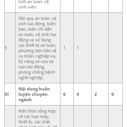
lưới an toàn, vệ
sinh viên.
Nội quy an toàn, vệ
sinh lao động, biển
báo, biển chỉ dẫn
an toàn, vệ sinh lao
động và sử dụng
các thiết bị an toàn,
5
1
1
phương tiện bảo vệ
cá nhân; nghiệp vụ,
kỹ năng sơ cứu tai
nạn lao động,
phòng chống bệnh
nghề nghiệp.
Nội dung huấn
III
luyện chuyên
6
4
2
0
ngành
Kiến thức tổng hợp
về các loại máy,
thiết bị, các chất
phát sinh các yếu tố