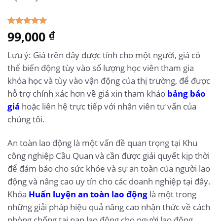
5.00
99,000
1
trên 5
₫
dựa trên
đánh giá
Lưu ý: Giá trên đây được tính cho một người, giá có
thể biến động tùy vào số lượng học viên tham gia
khóa học và tùy vào vận động của thị trường, để được
hỗ trợ chính xác hơn về giá xin tham khảo
bảng báo
giá
hoặc liên hệ trực tiếp với nhân viên tư vấn của
chúng tôi.
An toàn lao động là một vấn đề quan trọng tại Khu
công nghiệp Cầu Quan và cần được giải quyết kịp thời
để đảm bảo cho sức khỏe và sự an toàn của người lao
động và nâng cao uy tín cho các doanh nghiệp tại đây.
Khóa
Huấn luyện an toàn lao động
là một trong
những giải pháp hiệu quả nâng cao nhận thức về cách
phòng chống tai nạn lao động cho người lao động