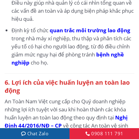
Điều này giúp nhà quản lý có cái nhìn tổng quan về
các vấn đề an toàn và áp dụng biện pháp khắc phục
hiệu quả.
Định kỳ tổ chức
quan trắc môi trường lao động
trong nhà máy xí nghiệp, thu thập và phân tích các
yếu tố có hại cho người lao động, từ đó điều chỉnh
giảm mức nguy hại để phòng tránh
bệnh nghề
nghiệp
cho họ.
6.
Lợi ích của việc huấn luyện an toàn lao
động
An Toàn Nam Việt cung cấp cho Quý doanh nghiệp
những lợi ích tuyệt vời sau khi hoàn thành các khóa
huấn luyện an toàn lao động theo quy định tại
Nghị
Định 44/2016/NĐ – CP
về công tác An toàn vệ sinh
lao động, Các công ty, xí nghiệp, doanh nghiệp.
Chat Zalo
0908 111 791