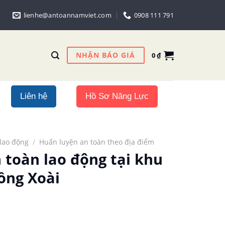
lienhe@antoannamviet.com
0908 111 791
NHẬN BÁO GIÁ
0
₫
Liên hệ
Hồ Sơ Năng Lực
lao động
/
Huấn luyện an toàn theo địa điểm
 toàn lao động tại khu
ồng Xoài