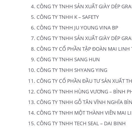
CÔNG TY TNHH SẢN XUẤT GIÀY DÉP GR
CÔNG TY TNHH K – SAFETY
CÔNG TY TNHH JU YOUNG VINA BP
CÔNG TY TNHH SẢN XUẤT GIÀY DÉP GR
CÔNG TY CỔ PHẦN TẬP ĐOÀN MAI LINH 
CÔNG TY TNHH SANG HUN
CÔNG TY TNHH SHYANG YING
CÔNG TY CỔ PHẦN ĐẦU TƯ SẢN XUẤT T
CÔNG TY TNHH HÙNG VƯƠNG – BÌNH 
CÔNG TY TNHH GỖ TÂN VĨNH NGHĨA B
CÔNG TY TNHH MỘT THÀNH VIÊN MAI L
CÔNG TY TNHH TECH SEAL – DAI BINH