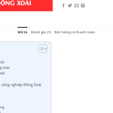
Mô tả
Đánh giá (1)
Đặt hàng và thanh toán
oài
g Xoài
oài
u công nghiệp Đồng Xoài
ộng
i