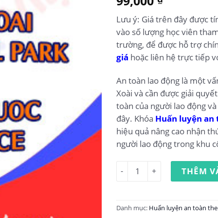
99,000
dựa trên
đánh giá
Lưu ý: Giá trên đây được tí
vào số lượng học viên tham
trường, để được hỗ trợ chí
giá
hoặc liên hệ trực tiếp v
An toàn lao động là một vấ
Xoài và cần được giải quyế
toàn của người lao động và
đây. Khóa
Huấn luyện an 
hiệu quả nâng cao nhận thứ
người lao động trong khu 
Huấn luyện an toàn lao độn
THÊM V
Danh mục:
Huấn luyện an toàn the