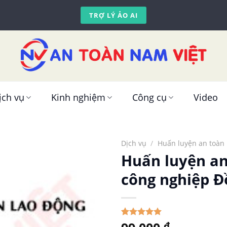
TRỢ LÝ ẢO AI
ịch vụ
Kinh nghiệm
Công cụ
Video
Dịch vụ
/
Huấn luyện an toàn 
Huấn luyện an
công nghiệp Đ
5.00
1
trên 5
₫