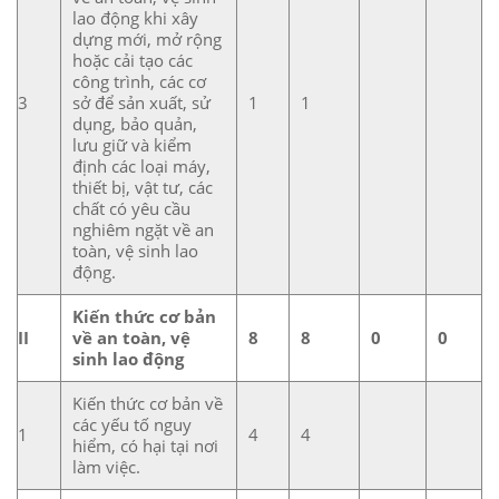
lao động khi xây
dựng mới, mở rộng
hoặc cải tạo các
công trình, các cơ
3
sở để sản xuất, sử
1
1
dụng, bảo quản,
lưu giữ và kiểm
định các loại máy,
thiết bị, vật tư, các
chất có yêu cầu
nghiêm ngặt về an
toàn, vệ sinh lao
động.
Kiến thức cơ bản
II
về an toàn, vệ
8
8
0
0
sinh lao động
Kiến thức cơ bản về
các yếu tố nguy
1
4
4
hiểm, có hại tại nơi
làm việc.