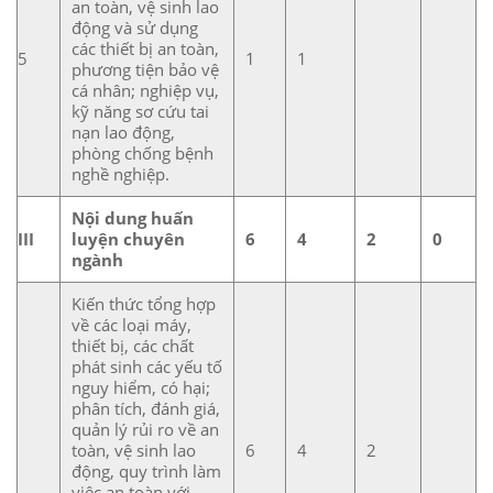
an toàn, vệ sinh lao
động và sử dụng
các thiết bị an toàn,
5
1
1
phương tiện bảo vệ
cá nhân; nghiệp vụ,
kỹ năng sơ cứu tai
nạn lao động,
phòng chống bệnh
nghề nghiệp.
Nội dung huấn
III
luyện chuyên
6
4
2
0
ngành
Kiến thức tổng hợp
về các loại máy,
thiết bị, các chất
phát sinh các yếu tố
nguy hiểm, có hại;
phân tích, đánh giá,
quản lý rủi ro về an
toàn, vệ sinh lao
6
4
2
động, quy trình làm
việc an toàn với