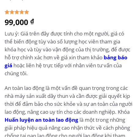
5.00
99,000
1
trên 5
₫
dựa trên
đánh giá
Lưu ý: Giá trên đây được tính cho một người, giá có
thể biến động tùy vào số lượng học viên tham gia
khóa học và tùy vào vận động của thị trường, để được
hỗ trợ chính xác hơn về giá xin tham khảo
bảng báo
giá
hoặc liên hệ trực tiếp với nhân viên tư vấn của
chúng tôi.
An toàn lao động là một vấn đề quan trọng trong các
nhà máy sản xuất dây thun và cần được giải quyết kịp
thời để đảm bảo cho sức khỏe và sự an toàn của người
lao động, nâng cao uy tín cho các doanh nghiệp. Khóa
Huấn luyện an toàn lao động
là một trong những
giải pháp hiệu quả nâng cao nhận thức về cách phòng
chống tai nạn lao động cho người lao động khi tham