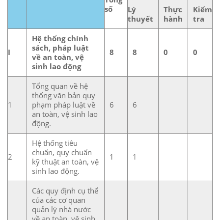
số
Lý
Thực
Kiểm
thuyết
hành
tra
Hệ thống chính
sách, pháp luật
I
8
8
0
0
về an toàn, vệ
sinh lao động
Tổng quan về hệ
thống văn bản quy
1
phạm pháp luật về
6
6
an toàn, vệ sinh lao
động.
Hệ thống tiêu
chuẩn, quy chuẩn
2
1
1
kỹ thuật an toàn, vệ
sinh lao động.
Các quy định cụ thể
của các cơ quan
quản lý nhà nước
về an toàn, vệ sinh