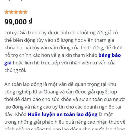
5.00
99,000
1
trên 5
₫
dựa trên
đánh giá
Lưu ý: Giá trên đây được tính cho một người, giá có
thể biến động tùy vào số lượng học viên tham gia
khóa học và tùy vào vận động của thị trường, để được
hỗ trợ chính xác hơn về giá xin tham khảo
bảng báo
giá
hoặc liên hệ trực tiếp với nhân viên tư vấn của
chúng tôi.
An toàn lao động là một vấn đề quan trọng tại Khu
công nghiệp Khai Quang và cần được giải quyết kịp
thời để đảm bảo cho sức khỏe và sự an toàn của người
lao động và nâng cao uy tín cho các doanh nghiệp tại
đây. Khóa
Huấn luyện an toàn lao động
là một
trong những giải pháp hiệu quả nâng cao nhận thức về
cách phòng chống tai nạn lao động cho người lao động