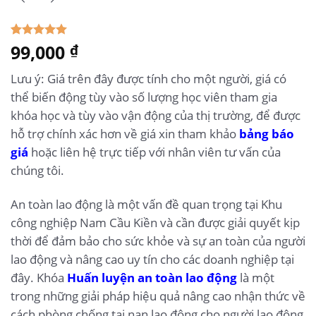
5.00
99,000
1
trên 5
₫
dựa trên
đánh giá
Lưu ý: Giá trên đây được tính cho một người, giá có
thể biến động tùy vào số lượng học viên tham gia
khóa học và tùy vào vận động của thị trường, để được
hỗ trợ chính xác hơn về giá xin tham khảo
bảng báo
giá
hoặc liên hệ trực tiếp với nhân viên tư vấn của
chúng tôi.
An toàn lao động là một vấn đề quan trọng tại Khu
công nghiệp Nam Cầu Kiền và cần được giải quyết kịp
thời để đảm bảo cho sức khỏe và sự an toàn của người
lao động và nâng cao uy tín cho các doanh nghiệp tại
đây. Khóa
Huấn luyện an toàn lao động
là một
trong những giải pháp hiệu quả nâng cao nhận thức về
cách phòng chống tai nạn lao động cho người lao động