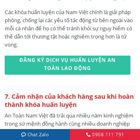
Các khóa huấn luyện của Nam Việt chính là giải pháp
phòng, chống lại các yếu tố tác động từ bên ngoài vào
mỗi cá nhân để họ có thể tránh khỏi sự nguy hiểm có
thể dẫn tới thương tật hoặc nghiêm trọng hơn là tử
vong.
ĐĂNG KÝ DỊCH VỤ HUẤN LUYỆN AN
TOÀN LAO ĐỘNG
7. Cảm nhận của khách hàng sau khi hoàn
thành khóa huấn luyện
An Toàn Nam Việt đã trải qua nhiều năm kinh nghiệm
trong sứ mệnh đồng hành cùng nhiều doanh nghiệp
tại Việt Nam nói chung và tại các tỉnh miền nam nói
Chat Zalo
0908 111 791
riêng. Và trách nhiệm đó đối với Nam Việt là điều gì đó