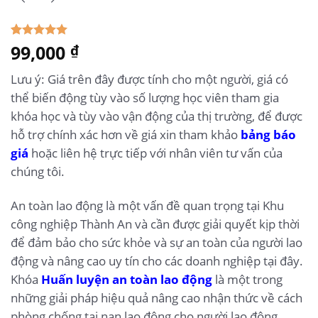
5.00
99,000
1
trên 5
₫
dựa trên
đánh giá
Lưu ý: Giá trên đây được tính cho một người, giá có
thể biến động tùy vào số lượng học viên tham gia
khóa học và tùy vào vận động của thị trường, để được
hỗ trợ chính xác hơn về giá xin tham khảo
bảng báo
giá
hoặc liên hệ trực tiếp với nhân viên tư vấn của
chúng tôi.
An toàn lao động là một vấn đề quan trọng tại Khu
công nghiệp Thành An và cần được giải quyết kịp thời
để đảm bảo cho sức khỏe và sự an toàn của người lao
động và nâng cao uy tín cho các doanh nghiệp tại đây.
Khóa
Huấn luyện an toàn lao động
là một trong
những giải pháp hiệu quả nâng cao nhận thức về cách
phòng chống tai nạn lao động cho người lao động