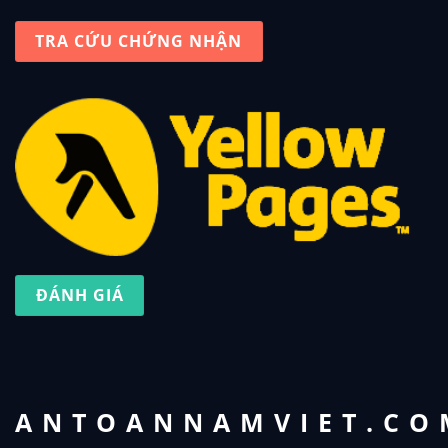
TRA CỨU CHỨNG NHẬN
ĐÁNH GIÁ
ANTOANNAMVIET.CO